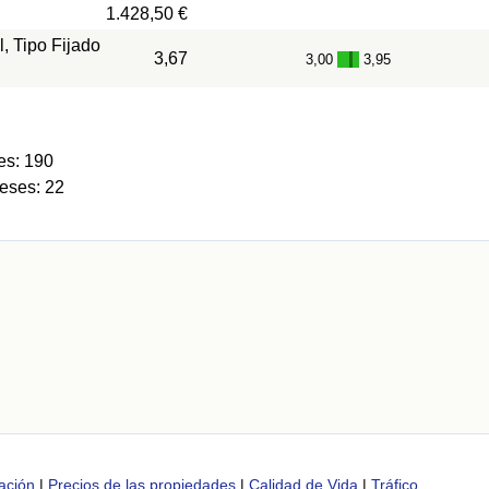
1.428,50 €
, Tipo Fijado
3,67
3,00
3,95
-
es: 190
eses: 22
ación
|
Precios de las propiedades
|
Calidad de Vida
|
Tráfico