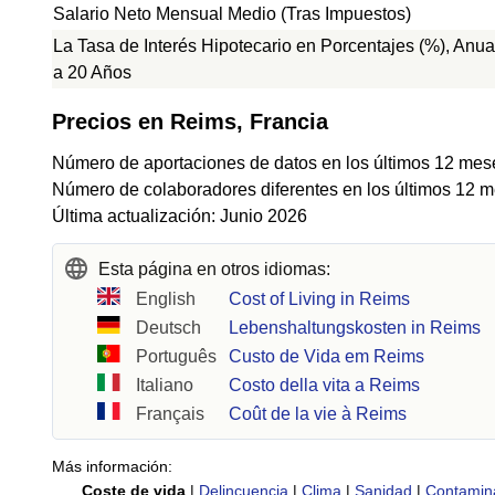
Salario Neto Mensual Medio (Tras Impuestos)
La Tasa de Interés Hipotecario en Porcentajes (%), Anual
a 20 Años
Precios en Reims, Francia
Número de aportaciones de datos en los últimos 12 mes
Número de colaboradores diferentes en los últimos 12 m
Última actualización: Junio 2026
Esta página en otros idiomas:
English
Cost of Living in Reims
Deutsch
Lebenshaltungskosten in Reims
Português
Custo de Vida em Reims
Italiano
Costo della vita a Reims
Français
Coût de la vie à Reims
Más información:
Coste de vida
|
Delincuencia
|
Clima
|
Sanidad
|
Contamin