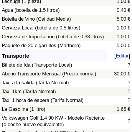
Lechuga (1 pieza)
1,00 €
Tráfico
Agua (botella de 1.5 litros)
0,40 €
Botella de Vino (Calidad Media)
5,00 €
Índice de Tráfico
Cerveza Local (botella de 0.5 litros)
1,00 €
Índice de Tráfico (Actual)
Cerveza de Importación (botella de 0.33 litros)
1,00 €
Paquete de 20 cigarrillos (Marlboro)
5,00 €
Índice de Tráfico por País
Transporte
[
Editar
]
Billete de Ida (Transporte Local)
?
Abono Transporte Mensual (Precio normal)
30,00 €
Taxi a la salida (Tarifa Normal)
?
Taxi 1km (Tarifa Normal)
?
Taxi 1 hora de espera (Tarifa Normal)
?
La Gasolina (1 litro)
1,65 €
Volkswagen Golf 1.4 90 KW - Modelo Reciente
?
(o coche nuevo equivalente)