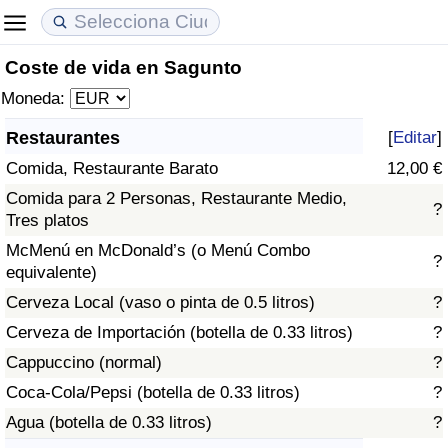
Coste de vida en Sagunto
Coste de vida
Precios de las propiedades
Calidad de Vida
Moneda:
Índice de Costo de Vida (Actual)
Índice de Precios de Inmuebles (Actual)
Índice de Calidad de Vida
Restaurantes
[
Editar
]
Comida, Restaurante Barato
12,00 €
Índice de Costo de Vida
Índice de Precios de Inmuebles
Índice de Calidad de Vida (Actual)
Comida para 2 Personas, Restaurante Medio,
?
Tres platos
Índice de costo de vida por país
Índice de Precios de Inmuebles por País
Índice de calidad de vida por país
McMenú en McDonald’s (o Menú Combo
?
equivalente)
en aqaba
Delincuencia
Cerveza Local (vaso o pinta de 0.5 litros)
?
Calificación del Índice de Criminalidad
Cerveza de Importación (botella de 0.33 litros)
?
(Actual)
Cappuccino (normal)
?
Coca-Cola/Pepsi (botella de 0.33 litros)
?
Índice de Criminalidad
Agua (botella de 0.33 litros)
?