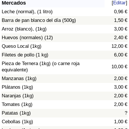
Índice de criminalidad por país
Mercados
[
Editar
]
Leche (normal), (1 litro)
0,96 €
Sanidad
Barra de pan blanco del día (500g)
1,50 €
Arroz (blanco), (1kg)
3,00 €
Índice de Sanidad (Actual)
Huevos (normales) (12)
2,40 €
Queso Local (1kg)
12,00 €
Índice de Sanidad
Filetes de pollo (1 kg)
6,00 €
Índice de Sanidad por País
Pieza de Ternera (1kg) (o carne roja
10,00 €
equivalente)
Contaminación
Manzanas (1kg)
2,00 €
Plátanos (1kg)
3,00 €
Índice de Contaminación (Actual)
Naranjas (1kg)
2,00 €
Tomates (1kg)
2,00 €
Índice de contaminación
Patatas (1kg)
?
Índice de Contaminación por País
Cebollas (1kg)
1,00 €