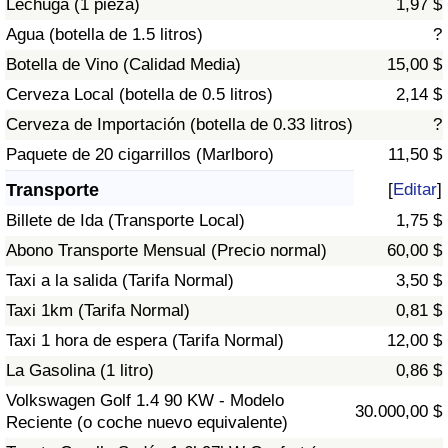
Lechuga (1 pieza)
1,97 $
Tráfico
Agua (botella de 1.5 litros)
?
Botella de Vino (Calidad Media)
15,00 $
Índice de Tráfico
Cerveza Local (botella de 0.5 litros)
2,14 $
Índice de Tráfico (Actual)
Cerveza de Importación (botella de 0.33 litros)
?
Paquete de 20 cigarrillos (Marlboro)
11,50 $
Índice de Tráfico por País
Transporte
[
Editar
]
Billete de Ida (Transporte Local)
1,75 $
Abono Transporte Mensual (Precio normal)
60,00 $
Taxi a la salida (Tarifa Normal)
3,50 $
Taxi 1km (Tarifa Normal)
0,81 $
Taxi 1 hora de espera (Tarifa Normal)
12,00 $
La Gasolina (1 litro)
0,86 $
Volkswagen Golf 1.4 90 KW - Modelo
30.000,00 $
Reciente (o coche nuevo equivalente)