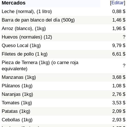
Índice de criminalidad por país
Mercados
[
Editar
]
Leche (normal), (1 litro)
0,88 $
Sanidad
Barra de pan blanco del día (500g)
1,46 $
Arroz (blanco), (1kg)
1,96 $
Índice de Sanidad (Actual)
Huevos (normales) (12)
?
Queso Local (1kg)
9,79 $
Índice de Sanidad
Filetes de pollo (1 kg)
6,61 $
Índice de Sanidad por País
Pieza de Ternera (1kg) (o carne roja
?
equivalente)
Contaminación
Manzanas (1kg)
3,68 $
Plátanos (1kg)
1,08 $
Índice de Contaminación (Actual)
Naranjas (1kg)
2,76 $
Tomates (1kg)
3,53 $
Índice de contaminación
Patatas (1kg)
2,09 $
Índice de Contaminación por País
Cebollas (1kg)
2,93 $