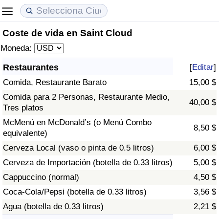
Coste de vida en Saint Cloud
Coste de vida
Precios de las propiedades
Calidad de Vida
Moneda:
Índice de Costo de Vida (Actual)
Índice de Precios de Inmuebles (Actual)
Índice de Calidad de Vida
Restaurantes
[
Editar
]
Comida, Restaurante Barato
15,00 $
Índice de Costo de Vida
Índice de Precios de Inmuebles
Índice de Calidad de Vida (Actual)
Comida para 2 Personas, Restaurante Medio,
40,00 $
Tres platos
Índice de costo de vida por país
Índice de Precios de Inmuebles por País
Índice de calidad de vida por país
McMenú en McDonald’s (o Menú Combo
8,50 $
equivalente)
en aqaba
Delincuencia
Cerveza Local (vaso o pinta de 0.5 litros)
6,00 $
Calificación del Índice de Criminalidad
Cerveza de Importación (botella de 0.33 litros)
5,00 $
(Actual)
Cappuccino (normal)
4,50 $
Coca-Cola/Pepsi (botella de 0.33 litros)
3,56 $
Índice de Criminalidad
Agua (botella de 0.33 litros)
2,21 $