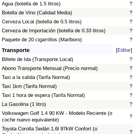
Agua (botella de 1.5 litros)
?
Tráfico
Botella de Vino (Calidad Media)
?
Índice de Tráfico
Cerveza Local (botella de 0.5 litros)
?
Cerveza de Importación (botella de 0.33 litros)
?
Índice de Tráfico (Actual)
Paquete de 20 cigarrillos (Marlboro)
?
Transporte
[
Editar
]
Índice de Tráfico por País
Billete de Ida (Transporte Local)
?
Abono Transporte Mensual (Precio normal)
?
Taxi a la salida (Tarifa Normal)
?
Taxi 1km (Tarifa Normal)
?
Taxi 1 hora de espera (Tarifa Normal)
?
La Gasolina (1 litro)
?
Volkswagen Golf 1.4 90 KW - Modelo Reciente (o
?
coche nuevo equivalente)
Toyota Corolla Sedán 1.6l 97kW Confort (o
?