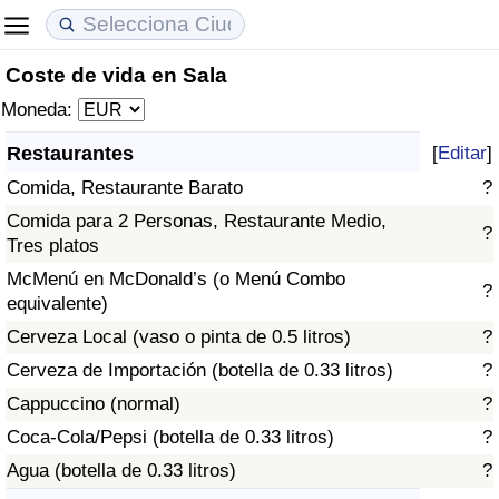
Coste de vida en Sala
Coste de vida
Precios de las propiedades
Calidad de Vida
Moneda:
Índice de Costo de Vida (Actual)
Índice de Precios de Inmuebles (Actual)
Índice de Calidad de Vida
Restaurantes
[
Editar
]
Comida, Restaurante Barato
?
Índice de Costo de Vida
Índice de Precios de Inmuebles
Índice de Calidad de Vida (Actual)
Comida para 2 Personas, Restaurante Medio,
?
Tres platos
Índice de costo de vida por país
Índice de Precios de Inmuebles por País
Índice de calidad de vida por país
McMenú en McDonald’s (o Menú Combo
?
equivalente)
en aqaba
Delincuencia
Cerveza Local (vaso o pinta de 0.5 litros)
?
Calificación del Índice de Criminalidad
Cerveza de Importación (botella de 0.33 litros)
?
(Actual)
Cappuccino (normal)
?
Coca-Cola/Pepsi (botella de 0.33 litros)
?
Índice de Criminalidad
Agua (botella de 0.33 litros)
?