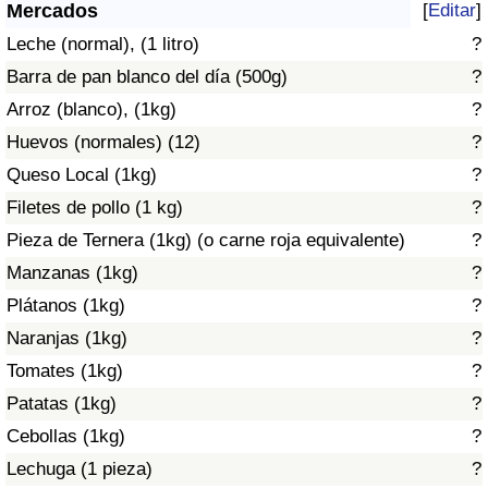
Índice de criminalidad por país
Mercados
[
Editar
]
Leche (normal), (1 litro)
?
Sanidad
Barra de pan blanco del día (500g)
?
Arroz (blanco), (1kg)
?
Índice de Sanidad (Actual)
Huevos (normales) (12)
?
Queso Local (1kg)
?
Índice de Sanidad
Filetes de pollo (1 kg)
?
Índice de Sanidad por País
Pieza de Ternera (1kg) (o carne roja equivalente)
?
Manzanas (1kg)
?
Contaminación
Plátanos (1kg)
?
Naranjas (1kg)
?
Índice de Contaminación (Actual)
Tomates (1kg)
?
Índice de contaminación
Patatas (1kg)
?
Cebollas (1kg)
?
Índice de Contaminación por País
Lechuga (1 pieza)
?