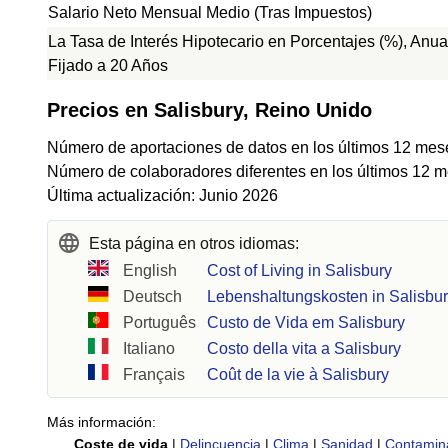
Salario Neto Mensual Medio (Tras Impuestos)
La Tasa de Interés Hipotecario en Porcentajes (%), Anua
Fijado a 20 Años
Precios en Salisbury, Reino Unido
Número de aportaciones de datos en los últimos 12 mes
Número de colaboradores diferentes en los últimos 12 m
Última actualización: Junio 2026
Esta página en otros idiomas:
English
Cost of Living in Salisbury
Deutsch
Lebenshaltungskosten in Salisbu
Português
Custo de Vida em Salisbury
Italiano
Costo della vita a Salisbury
Français
Coût de la vie à Salisbury
Más información:
Coste de vida
|
Delincuencia
|
Clima
|
Sanidad
|
Contamin