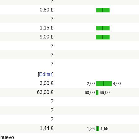
?
0,80 £
?
1,15 £
9,00 £
?
?
?
[
Editar
]
3,00 £
2,00
4,00
-
63,00 £
60,00
66,00
-
?
?
?
1,44 £
1,36
1,55
-
 nuevo