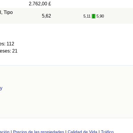
2.762,00 £
l, Tipo
5,62
5,11
5,90
-
es: 112
eses: 21
ry
ación
|
Precios de las propiedades
|
Calidad de Vida
|
Tráfico