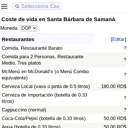
Coste de vida en Santa Bárbara de Samaná
Coste de vida
Precios de las propiedades
Calidad de Vida
Moneda:
Índice de Costo de Vida (Actual)
Índice de Precios de Inmuebles (Actual)
Índice de Calidad de Vida
Restaurantes
[
Editar
]
Comida, Restaurante Barato
?
Índice de Costo de Vida
Índice de Precios de Inmuebles
Índice de Calidad de Vida (Actual)
Comida para 2 Personas, Restaurante
?
Medio, Tres platos
Índice de costo de vida por país
Índice de Precios de Inmuebles por País
Índice de calidad de vida por país
McMenú en McDonald’s (o Menú Combo
?
equivalente)
en aqaba
Delincuencia
Cerveza Local (vaso o pinta de 0.5 litros)
180,00 RD$
Calificación del Índice de Criminalidad
Cerveza de Importación (botella de 0.33
?
(Actual)
litros)
Cappuccino (normal)
?
Índice de Criminalidad
Coca-Cola/Pepsi (botella de 0.33 litros)
50,00 RD$
Agua (botella de 0.33 litros)
50,00 RD$