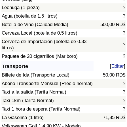
Tráfico
Lechuga (1 pieza)
?
Agua (botella de 1.5 litros)
?
Índice de Tráfico
Botella de Vino (Calidad Media)
500,00 RD$
Cerveza Local (botella de 0.5 litros)
?
Índice de Tráfico (Actual)
Cerveza de Importación (botella de 0.33
?
litros)
Índice de Tráfico por País
Paquete de 20 cigarrillos (Marlboro)
?
Transporte
[
Editar
]
Billete de Ida (Transporte Local)
50,00 RD$
Abono Transporte Mensual (Precio normal)
?
Taxi a la salida (Tarifa Normal)
?
Taxi 1km (Tarifa Normal)
?
Taxi 1 hora de espera (Tarifa Normal)
?
La Gasolina (1 litro)
71,85 RD$
Volkswagen Golf 1.4 90 KW - Modelo