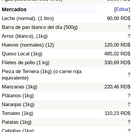
Índice de criminalidad por país
Mercados
[
Editar
]
Sanidad
Leche (normal), (1 litro)
90,00 RD$
Barra de pan blanco del día (500g)
?
Índice de Sanidad (Actual)
Arroz (blanco), (1kg)
?
Huevos (normales) (12)
120,00 RD$
Índice de Sanidad
Queso Local (1kg)
485,02 RD$
Índice de Sanidad por País
Filetes de pollo (1 kg)
330,69 RD$
Pieza de Ternera (1kg) (o carne roja
?
Contaminación
equivalente)
Manzanas (1kg)
220,46 RD$
Índice de Contaminación (Actual)
Plátanos (1kg)
?
Naranjas (1kg)
?
Índice de contaminación
Tomates (1kg)
110,23 RD$
Patatas (1kg)
?
Índice de Contaminación por País
Cebollas (1kg)
?