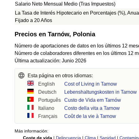
Salario Neto Mensual Medio (Tras Impuestos)
La Tasa de Interés Hipotecario en Porcentajes (%), Anua
Fijado a 20 Años
Precios en Tarnów, Polonia
Número de aportaciones de datos en los últimos 12 mes
Número de colaboradores diferentes en los últimos 12 m
Última actualización: Junio 2026
Esta página en otros idiomas:
English
Cost of Living in Tarnow
Deutsch
Lebenshaltungskosten in Tarnow
Português
Custo de Vida em Tarnów
Italiano
Costo della vita a Tarnow
Français
Coût de la vie à Tarnow
Más información:
Coste de vida
|
Delincuencia
|
Clima
|
Sanidad
|
Contamin