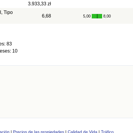
3.933,33 zł
l, Tipo
6,68
5,00
8,00
-
es: 83
eses: 10
ación
|
Precios de las propiedades
|
Calidad de Vida
|
Tráfico