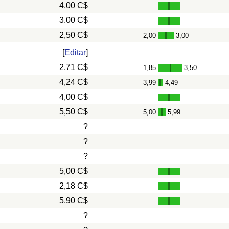
4,00 C$
3,00 C$
2,50 C$
2,00
3,00
-
[
Editar
]
2,71 C$
1,85
3,50
-
4,24 C$
3,99
4,49
-
4,00 C$
5,50 C$
5,00
5,99
-
?
?
?
5,00 C$
2,18 C$
5,90 C$
?