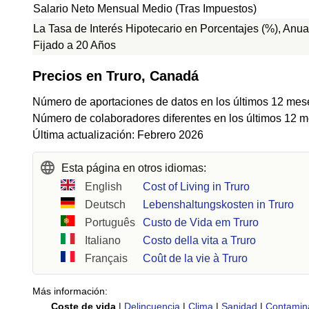
Salario Neto Mensual Medio (Tras Impuestos)
La Tasa de Interés Hipotecario en Porcentajes (%), Anua
Fijado a 20 Años
Precios en Truro, Canadá
Número de aportaciones de datos en los últimos 12 mes
Número de colaboradores diferentes en los últimos 12 m
Última actualización: Febrero 2026
Esta página en otros idiomas:
English
Cost of Living in Truro
Deutsch
Lebenshaltungskosten in Truro
Português
Custo de Vida em Truro
Italiano
Costo della vita a Truro
Français
Coût de la vie à Truro
Más información:
Coste de vida
|
Delincuencia
|
Clima
|
Sanidad
|
Contamin