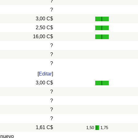
?
?
3,00 C$
2,50 C$
16,00 C$
?
?
?
[
Editar
]
3,00 C$
?
?
?
?
1,61 C$
1,50
1,75
-
 nuevo