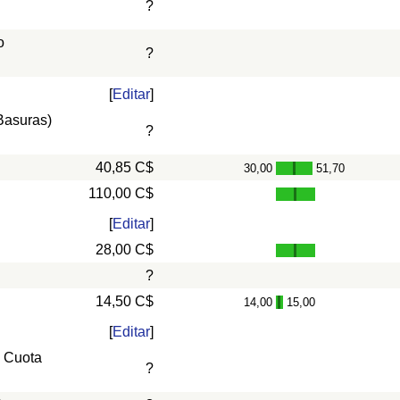
?
o
?
[
Editar
]
 Basuras)
?
40,85 C$
30,00
51,70
-
110,00 C$
[
Editar
]
28,00 C$
?
14,50 C$
14,00
15,00
-
[
Editar
]
, Cuota
?