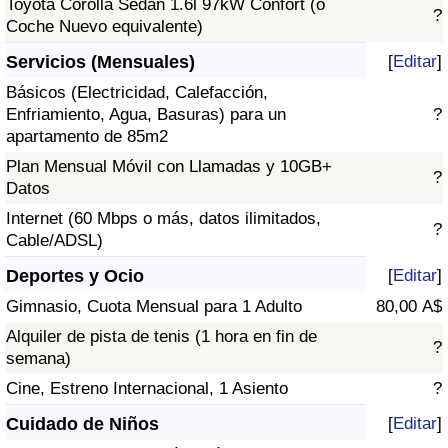
Toyota Corolla Sedán 1.6l 97kW Confort (o
?
Coche Nuevo equivalente)
Servicios (Mensuales)
[
Editar
]
Básicos (Electricidad, Calefacción,
Enfriamiento, Agua, Basuras) para un
?
apartamento de 85m2
Plan Mensual Móvil con Llamadas y 10GB+
?
Datos
Internet (60 Mbps o más, datos ilimitados,
?
Cable/ADSL)
Deportes y Ocio
[
Editar
]
Gimnasio, Cuota Mensual para 1 Adulto
80,00 A$
Alquiler de pista de tenis (1 hora en fin de
?
semana)
Cine, Estreno Internacional, 1 Asiento
?
Cuidado de Niños
[
Editar
]