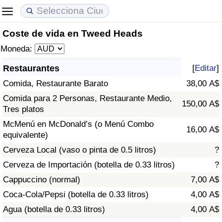
Coste de vida en Tweed Heads
Coste de vida
Precios de las propiedades
Calidad de Vida
Moneda:
Índice de Costo de Vida (Actual)
Índice de Precios de Inmuebles (Actual)
Índice de Calidad de Vida
Restaurantes
[
Editar
]
Comida, Restaurante Barato
38,00 A$
Índice de Costo de Vida
Índice de Precios de Inmuebles
Índice de Calidad de Vida (Actual)
Comida para 2 Personas, Restaurante Medio,
150,00 A$
Tres platos
Índice de costo de vida por país
Índice de Precios de Inmuebles por País
Índice de calidad de vida por país
McMenú en McDonald’s (o Menú Combo
16,00 A$
equivalente)
en aqaba
Delincuencia
Cerveza Local (vaso o pinta de 0.5 litros)
?
Calificación del Índice de Criminalidad
Cerveza de Importación (botella de 0.33 litros)
?
(Actual)
Cappuccino (normal)
7,00 A$
Coca-Cola/Pepsi (botella de 0.33 litros)
4,00 A$
Índice de Criminalidad
Agua (botella de 0.33 litros)
4,00 A$