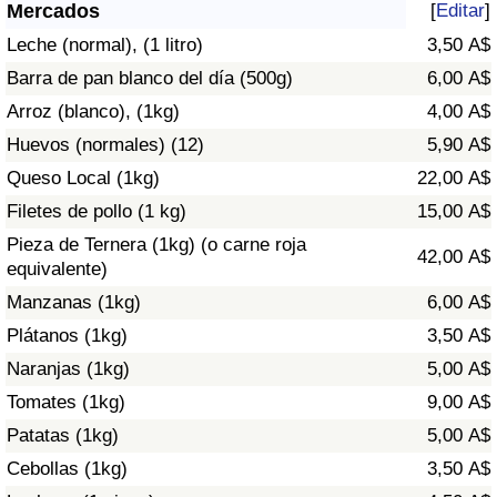
Índice de criminalidad por país
Mercados
[
Editar
]
Leche (normal), (1 litro)
3,50 A$
Sanidad
Barra de pan blanco del día (500g)
6,00 A$
Arroz (blanco), (1kg)
4,00 A$
Índice de Sanidad (Actual)
Huevos (normales) (12)
5,90 A$
Queso Local (1kg)
22,00 A$
Índice de Sanidad
Filetes de pollo (1 kg)
15,00 A$
Índice de Sanidad por País
Pieza de Ternera (1kg) (o carne roja
42,00 A$
equivalente)
Contaminación
Manzanas (1kg)
6,00 A$
Plátanos (1kg)
3,50 A$
Índice de Contaminación (Actual)
Naranjas (1kg)
5,00 A$
Tomates (1kg)
9,00 A$
Índice de contaminación
Patatas (1kg)
5,00 A$
Índice de Contaminación por País
Cebollas (1kg)
3,50 A$