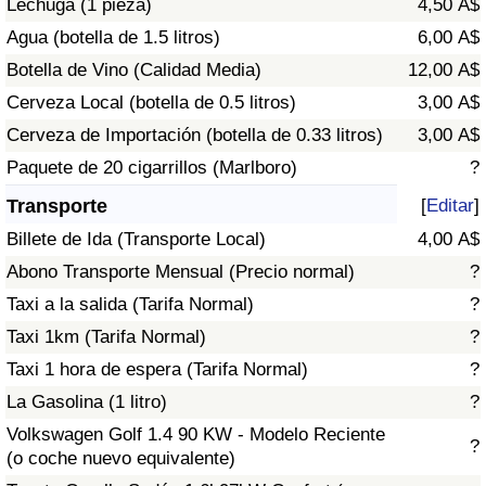
Lechuga (1 pieza)
4,50 A$
Tráfico
Agua (botella de 1.5 litros)
6,00 A$
Botella de Vino (Calidad Media)
12,00 A$
Índice de Tráfico
Cerveza Local (botella de 0.5 litros)
3,00 A$
Índice de Tráfico (Actual)
Cerveza de Importación (botella de 0.33 litros)
3,00 A$
Paquete de 20 cigarrillos (Marlboro)
?
Índice de Tráfico por País
Transporte
[
Editar
]
Billete de Ida (Transporte Local)
4,00 A$
Abono Transporte Mensual (Precio normal)
?
Taxi a la salida (Tarifa Normal)
?
Taxi 1km (Tarifa Normal)
?
Taxi 1 hora de espera (Tarifa Normal)
?
La Gasolina (1 litro)
?
Volkswagen Golf 1.4 90 KW - Modelo Reciente
?
(o coche nuevo equivalente)