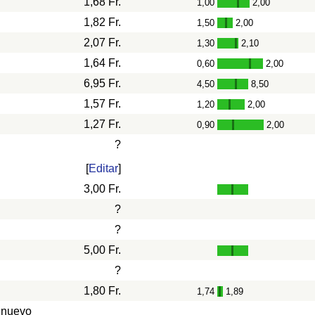
1,68 Fr.
1,00
2,00
-
1,82 Fr.
1,50
2,00
-
2,07 Fr.
1,30
2,10
-
1,64 Fr.
0,60
2,00
-
6,95 Fr.
4,50
8,50
-
1,57 Fr.
1,20
2,00
-
1,27 Fr.
0,90
2,00
-
?
[
Editar
]
3,00 Fr.
?
?
5,00 Fr.
?
1,80 Fr.
1,74
1,89
-
 nuevo