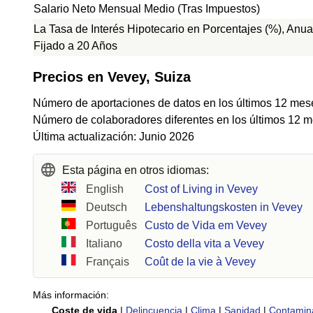
Salario Neto Mensual Medio (Tras Impuestos)
La Tasa de Interés Hipotecario en Porcentajes (%), Anua
Fijado a 20 Años
Precios en Vevey, Suiza
Número de aportaciones de datos en los últimos 12 mes
Número de colaboradores diferentes en los últimos 12 m
Última actualización: Junio 2026
Esta página en otros idiomas:
English
Cost of Living in Vevey
Deutsch
Lebenshaltungskosten in Vevey
Português
Custo de Vida em Vevey
Italiano
Costo della vita a Vevey
Français
Coût de la vie à Vevey
Más información:
Coste de vida
|
Delincuencia
|
Clima
|
Sanidad
|
Contamin