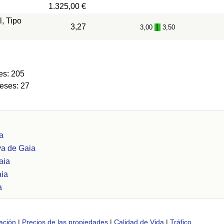
1.325,00 €
l, Tipo
3,27
3,00
3,50
-
es: 205
eses: 27
ia
va de Gaia
aia
aia
a
ación
|
Precios de las propiedades
|
Calidad de Vida
|
Tráfico