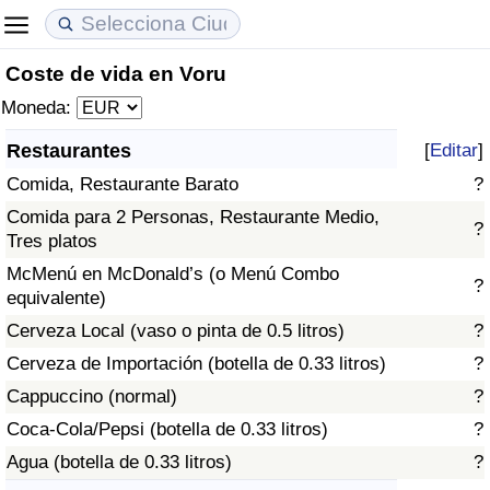
Coste de vida en Voru
Coste de vida
Precios de las propiedades
Calidad de Vida
Moneda:
Índice de Costo de Vida (Actual)
Índice de Precios de Inmuebles (Actual)
Índice de Calidad de Vida
Restaurantes
[
Editar
]
Comida, Restaurante Barato
?
Índice de Costo de Vida
Índice de Precios de Inmuebles
Índice de Calidad de Vida (Actual)
Comida para 2 Personas, Restaurante Medio,
?
Tres platos
Índice de costo de vida por país
Índice de Precios de Inmuebles por País
Índice de calidad de vida por país
McMenú en McDonald’s (o Menú Combo
?
equivalente)
en aqaba
Delincuencia
Cerveza Local (vaso o pinta de 0.5 litros)
?
Calificación del Índice de Criminalidad
Cerveza de Importación (botella de 0.33 litros)
?
(Actual)
Cappuccino (normal)
?
Coca-Cola/Pepsi (botella de 0.33 litros)
?
Índice de Criminalidad
Agua (botella de 0.33 litros)
?