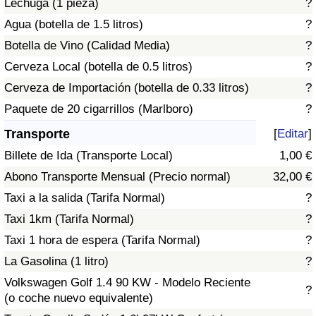
Lechuga (1 pieza)
?
Tráfico
Agua (botella de 1.5 litros)
?
Botella de Vino (Calidad Media)
?
Índice de Tráfico
Cerveza Local (botella de 0.5 litros)
?
Índice de Tráfico (Actual)
Cerveza de Importación (botella de 0.33 litros)
?
Paquete de 20 cigarrillos (Marlboro)
?
Índice de Tráfico por País
Transporte
[
Editar
]
Billete de Ida (Transporte Local)
1,00 €
Abono Transporte Mensual (Precio normal)
32,00 €
Taxi a la salida (Tarifa Normal)
?
Taxi 1km (Tarifa Normal)
?
Taxi 1 hora de espera (Tarifa Normal)
?
La Gasolina (1 litro)
?
Volkswagen Golf 1.4 90 KW - Modelo Reciente
?
(o coche nuevo equivalente)