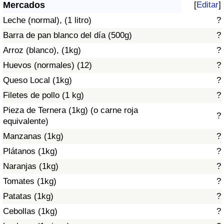
Índice de criminalidad por país
Mercados
[
Editar
]
Leche (normal), (1 litro)
?
Sanidad
Barra de pan blanco del día (500g)
?
Arroz (blanco), (1kg)
?
Índice de Sanidad (Actual)
Huevos (normales) (12)
?
Queso Local (1kg)
?
Índice de Sanidad
Filetes de pollo (1 kg)
?
Índice de Sanidad por País
Pieza de Ternera (1kg) (o carne roja
?
equivalente)
Contaminación
Manzanas (1kg)
?
Plátanos (1kg)
?
Índice de Contaminación (Actual)
Naranjas (1kg)
?
Tomates (1kg)
?
Índice de contaminación
Patatas (1kg)
?
Índice de Contaminación por País
Cebollas (1kg)
?