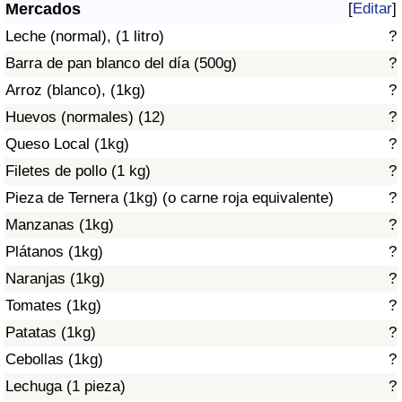
Índice de criminalidad por país
Mercados
[
Editar
]
Leche (normal), (1 litro)
?
Sanidad
Barra de pan blanco del día (500g)
?
Arroz (blanco), (1kg)
?
Índice de Sanidad (Actual)
Huevos (normales) (12)
?
Queso Local (1kg)
?
Índice de Sanidad
Filetes de pollo (1 kg)
?
Índice de Sanidad por País
Pieza de Ternera (1kg) (o carne roja equivalente)
?
Manzanas (1kg)
?
Contaminación
Plátanos (1kg)
?
Naranjas (1kg)
?
Índice de Contaminación (Actual)
Tomates (1kg)
?
Índice de contaminación
Patatas (1kg)
?
Cebollas (1kg)
?
Índice de Contaminación por País
Lechuga (1 pieza)
?