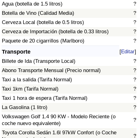
Agua (botella de 1.5 litros)
?
Tráfico
Botella de Vino (Calidad Media)
?
Índice de Tráfico
Cerveza Local (botella de 0.5 litros)
?
Cerveza de Importación (botella de 0.33 litros)
?
Índice de Tráfico (Actual)
Paquete de 20 cigarrillos (Marlboro)
?
Transporte
[
Editar
]
Índice de Tráfico por País
Billete de Ida (Transporte Local)
?
Abono Transporte Mensual (Precio normal)
?
Taxi a la salida (Tarifa Normal)
?
Taxi 1km (Tarifa Normal)
?
Taxi 1 hora de espera (Tarifa Normal)
?
La Gasolina (1 litro)
?
Volkswagen Golf 1.4 90 KW - Modelo Reciente (o
?
coche nuevo equivalente)
Toyota Corolla Sedán 1.6l 97kW Confort (o Coche
?