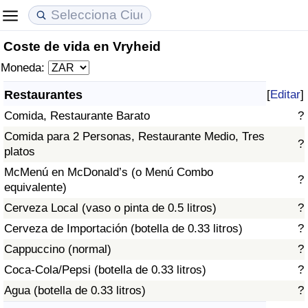
Coste de vida en Vryheid
Coste de vida
Precios de las propiedades
Calidad de Vida
Moneda:
Índice de Costo de Vida (Actual)
Índice de Precios de Inmuebles (Actual)
Índice de Calidad de Vida
Restaurantes
[
Editar
]
Comida, Restaurante Barato
?
Índice de Costo de Vida
Índice de Precios de Inmuebles
Índice de Calidad de Vida (Actual)
Comida para 2 Personas, Restaurante Medio, Tres
?
platos
Índice de costo de vida por país
Índice de Precios de Inmuebles por País
Índice de calidad de vida por país
McMenú en McDonald’s (o Menú Combo
?
equivalente)
en aqaba
Delincuencia
Cerveza Local (vaso o pinta de 0.5 litros)
?
Calificación del Índice de Criminalidad
Cerveza de Importación (botella de 0.33 litros)
?
(Actual)
Cappuccino (normal)
?
Coca-Cola/Pepsi (botella de 0.33 litros)
?
Índice de Criminalidad
Agua (botella de 0.33 litros)
?