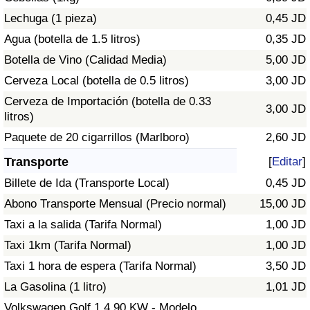
Tráfico
Lechuga (1 pieza)
0,45 JD
Agua (botella de 1.5 litros)
0,35 JD
Índice de Tráfico
Botella de Vino (Calidad Media)
5,00 JD
Cerveza Local (botella de 0.5 litros)
3,00 JD
Índice de Tráfico (Actual)
Cerveza de Importación (botella de 0.33
3,00 JD
litros)
Índice de Tráfico por País
Paquete de 20 cigarrillos (Marlboro)
2,60 JD
Transporte
[
Editar
]
Billete de Ida (Transporte Local)
0,45 JD
Abono Transporte Mensual (Precio normal)
15,00 JD
Taxi a la salida (Tarifa Normal)
1,00 JD
Taxi 1km (Tarifa Normal)
1,00 JD
Taxi 1 hora de espera (Tarifa Normal)
3,50 JD
La Gasolina (1 litro)
1,01 JD
Volkswagen Golf 1.4 90 KW - Modelo