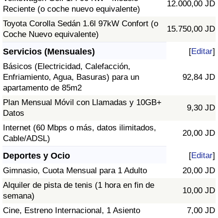
12.000,00 JD
Reciente (o coche nuevo equivalente)
Toyota Corolla Sedán 1.6l 97kW Confort (o
15.750,00 JD
Coche Nuevo equivalente)
Servicios (Mensuales)
[
Editar
]
Básicos (Electricidad, Calefacción,
Enfriamiento, Agua, Basuras) para un
92,84 JD
apartamento de 85m2
Plan Mensual Móvil con Llamadas y 10GB+
9,30 JD
Datos
Internet (60 Mbps o más, datos ilimitados,
20,00 JD
Cable/ADSL)
Deportes y Ocio
[
Editar
]
Gimnasio, Cuota Mensual para 1 Adulto
20,00 JD
Alquiler de pista de tenis (1 hora en fin de
10,00 JD
semana)
Cine, Estreno Internacional, 1 Asiento
7,00 JD