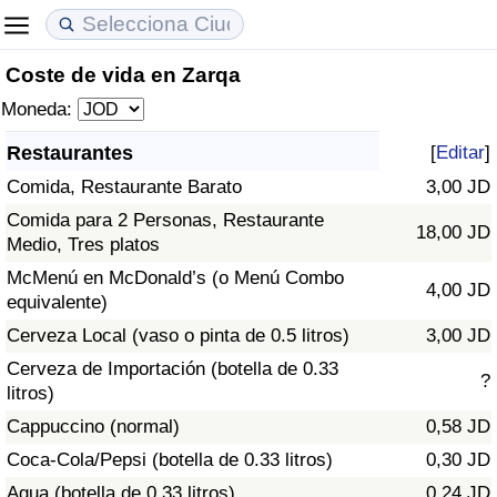
Coste de vida en Zarqa
Coste de vida
Precios de las propiedades
Calidad de Vida
Moneda:
Índice de Costo de Vida (Actual)
Índice de Precios de Inmuebles (Actual)
Índice de Calidad de Vida
Restaurantes
[
Editar
]
Comida, Restaurante Barato
3,00 JD
Índice de Costo de Vida
Índice de Precios de Inmuebles
Índice de Calidad de Vida (Actual)
Comida para 2 Personas, Restaurante
18,00 JD
Medio, Tres platos
Índice de costo de vida por país
Índice de Precios de Inmuebles por País
Índice de calidad de vida por país
McMenú en McDonald’s (o Menú Combo
4,00 JD
equivalente)
en aqaba
Delincuencia
Cerveza Local (vaso o pinta de 0.5 litros)
3,00 JD
Calificación del Índice de Criminalidad
Cerveza de Importación (botella de 0.33
?
(Actual)
litros)
Cappuccino (normal)
0,58 JD
Índice de Criminalidad
Coca-Cola/Pepsi (botella de 0.33 litros)
0,30 JD
Agua (botella de 0.33 litros)
0,24 JD