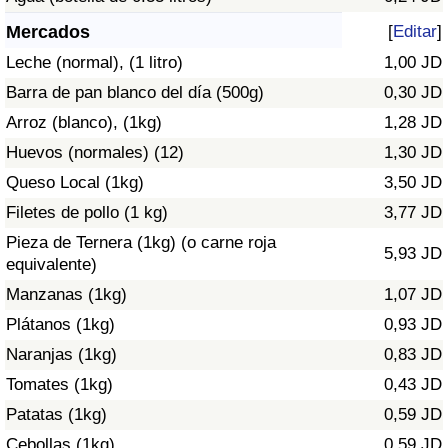
Índice de criminalidad por país
Mercados
[
Editar
]
Sanidad
Leche (normal), (1 litro)
1,00 JD
Barra de pan blanco del día (500g)
0,30 JD
Índice de Sanidad (Actual)
Arroz (blanco), (1kg)
1,28 JD
Huevos (normales) (12)
1,30 JD
Índice de Sanidad
Queso Local (1kg)
3,50 JD
Índice de Sanidad por País
Filetes de pollo (1 kg)
3,77 JD
Pieza de Ternera (1kg) (o carne roja
5,93 JD
Contaminación
equivalente)
Manzanas (1kg)
1,07 JD
Índice de Contaminación (Actual)
Plátanos (1kg)
0,93 JD
Naranjas (1kg)
0,83 JD
Índice de contaminación
Tomates (1kg)
0,43 JD
Patatas (1kg)
0,59 JD
Índice de Contaminación por País
Cebollas (1kg)
0,59 JD