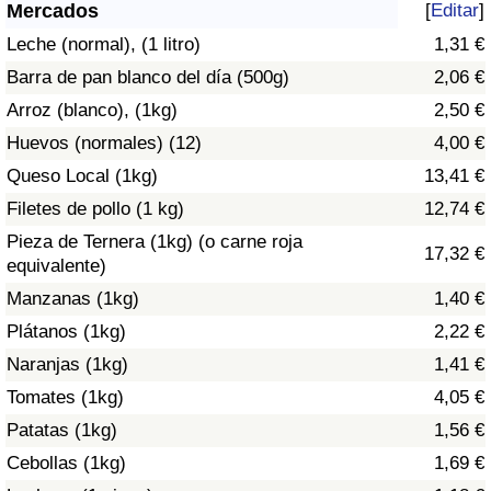
Índice de criminalidad por país
Mercados
[
Editar
]
Leche (normal), (1 litro)
1,31 €
Sanidad
Barra de pan blanco del día (500g)
2,06 €
Arroz (blanco), (1kg)
2,50 €
Índice de Sanidad (Actual)
Huevos (normales) (12)
4,00 €
Queso Local (1kg)
13,41 €
Índice de Sanidad
Filetes de pollo (1 kg)
12,74 €
Índice de Sanidad por País
Pieza de Ternera (1kg) (o carne roja
17,32 €
equivalente)
Contaminación
Manzanas (1kg)
1,40 €
Plátanos (1kg)
2,22 €
Índice de Contaminación (Actual)
Naranjas (1kg)
1,41 €
Tomates (1kg)
4,05 €
Índice de contaminación
Patatas (1kg)
1,56 €
Índice de Contaminación por País
Cebollas (1kg)
1,69 €