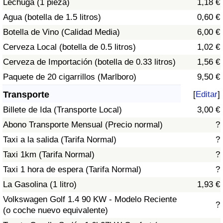
Lechuga (1 pieza)
1,18 €
Tráfico
Agua (botella de 1.5 litros)
0,60 €
Botella de Vino (Calidad Media)
6,00 €
Índice de Tráfico
Cerveza Local (botella de 0.5 litros)
1,02 €
Índice de Tráfico (Actual)
Cerveza de Importación (botella de 0.33 litros)
1,56 €
Paquete de 20 cigarrillos (Marlboro)
9,50 €
Índice de Tráfico por País
Transporte
[
Editar
]
Billete de Ida (Transporte Local)
3,00 €
Abono Transporte Mensual (Precio normal)
?
Taxi a la salida (Tarifa Normal)
?
Taxi 1km (Tarifa Normal)
?
Taxi 1 hora de espera (Tarifa Normal)
?
La Gasolina (1 litro)
1,93 €
Volkswagen Golf 1.4 90 KW - Modelo Reciente
?
(o coche nuevo equivalente)