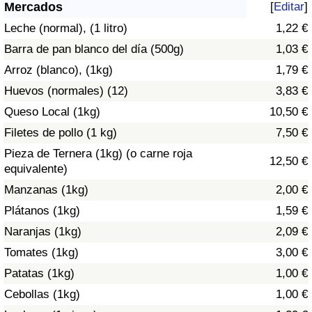
Índice de criminalidad por país
Mercados
[
Editar
]
Leche (normal), (1 litro)
1,22 €
Sanidad
Barra de pan blanco del día (500g)
1,03 €
Arroz (blanco), (1kg)
1,79 €
Índice de Sanidad (Actual)
Huevos (normales) (12)
3,83 €
Queso Local (1kg)
10,50 €
Índice de Sanidad
Filetes de pollo (1 kg)
7,50 €
Índice de Sanidad por País
Pieza de Ternera (1kg) (o carne roja
12,50 €
equivalente)
Contaminación
Manzanas (1kg)
2,00 €
Plátanos (1kg)
1,59 €
Índice de Contaminación (Actual)
Naranjas (1kg)
2,09 €
Tomates (1kg)
3,00 €
Índice de contaminación
Patatas (1kg)
1,00 €
Índice de Contaminación por País
Cebollas (1kg)
1,00 €