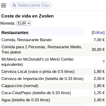
Coste de vida en Zvolen
Coste de vida
Precios de las propiedades
Calidad de Vida
Moneda:
Índice de Costo de Vida (Actual)
Índice de Precios de Inmuebles (Actual)
Índice de Calidad de Vida
Restaurantes
[
Editar
]
Comida, Restaurante Barato
7,00 €
Índice de Costo de Vida
Índice de Precios de Inmuebles
Índice de Calidad de Vida (Actual)
Comida para 2 Personas, Restaurante Medio,
30,00 €
Tres platos
Índice de costo de vida por país
Índice de Precios de Inmuebles por País
Índice de calidad de vida por país
McMenú en McDonald’s (o Menú Combo
?
equivalente)
en aqaba
Delincuencia
Cerveza Local (vaso o pinta de 0.5 litros)
1,80 €
Calificación del Índice de Criminalidad
Cerveza de Importación (botella de 0.33 litros)
2,00 €
(Actual)
Cappuccino (normal)
1,80 €
Coca-Cola/Pepsi (botella de 0.33 litros)
1,25 €
Índice de Criminalidad
Agua (botella de 0.33 litros)
1,40 €