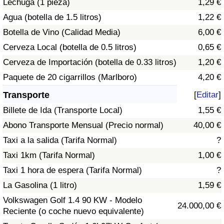
Lechuga (1 pieza)
1,29 €
Tráfico
Agua (botella de 1.5 litros)
1,22 €
Botella de Vino (Calidad Media)
6,00 €
Índice de Tráfico
Cerveza Local (botella de 0.5 litros)
0,65 €
Índice de Tráfico (Actual)
Cerveza de Importación (botella de 0.33 litros)
1,20 €
Paquete de 20 cigarrillos (Marlboro)
4,20 €
Índice de Tráfico por País
Transporte
[
Editar
]
Billete de Ida (Transporte Local)
1,55 €
Abono Transporte Mensual (Precio normal)
40,00 €
Taxi a la salida (Tarifa Normal)
?
Taxi 1km (Tarifa Normal)
1,00 €
Taxi 1 hora de espera (Tarifa Normal)
?
La Gasolina (1 litro)
1,59 €
Volkswagen Golf 1.4 90 KW - Modelo
24.000,00 €
Reciente (o coche nuevo equivalente)