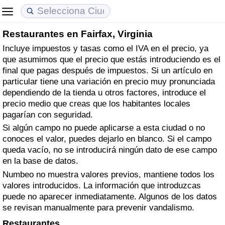
Restaurantes en Fairfax, Virginia
Coste de vida
Precios de las propiedades
Calidad de Vida
Incluye impuestos y tasas como el IVA en el precio, ya
que asumimos que el precio que estás introduciendo es el
Índice de Costo de Vida (Actual)
Índice de Precios de Inmuebles (Actual)
Índice de Calidad de Vida
final que pagas después de impuestos. Si un artículo en
particular tiene una variación en precio muy pronunciada
Índice de Costo de Vida
Índice de Precios de Inmuebles
Índice de Calidad de Vida (Actual)
dependiendo de la tienda u otros factores, introduce el
precio medio que creas que los habitantes locales
Índice de costo de vida por país
Índice de Precios de Inmuebles por País
Índice de calidad de vida por país
pagarían con seguridad.
Si algún campo no puede aplicarse a esta ciudad o no
conoces el valor, puedes dejarlo en blanco. Si el campo
en aqaba
Delincuencia
queda vacío, no se introducirá ningún dato de ese campo
en la base de datos.
Calificación del Índice de Criminalidad
Numbeo no muestra valores previos, mantiene todos los
(Actual)
valores introducidos. La información que introduzcas
puede no aparecer inmediatamente. Algunos de los datos
Índice de Criminalidad
se revisan manualmente para prevenir vandalismo.
Restaurantes