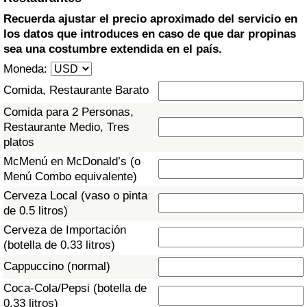
Índice de criminalidad por país
Recuerda ajustar el precio aproximado del servicio en
los datos que introduces en caso de que dar propinas
Sanidad
sea una costumbre extendida en el país.
Moneda:
Índice de Sanidad (Actual)
Comida, Restaurante Barato
Índice de Sanidad
Comida para 2 Personas,
Restaurante Medio, Tres
platos
Índice de Sanidad por País
McMenú en McDonald’s (o
Menú Combo equivalente)
Contaminación
Cerveza Local (vaso o pinta
de 0.5 litros)
Índice de Contaminación (Actual)
Cerveza de Importación
(botella de 0.33 litros)
Índice de contaminación
Cappuccino (normal)
Índice de Contaminación por País
Coca-Cola/Pepsi (botella de
0.33 litros)