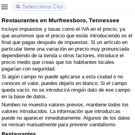
Restaurantes en Murfreesboro, Tennessee
Coste de vida
Precios de las propiedades
Calidad de Vida
Incluye impuestos y tasas como el IVA en el precio, ya
que asumimos que el precio que estás introduciendo es el
Índice de Costo de Vida (Actual)
Índice de Precios de Inmuebles (Actual)
Índice de Calidad de Vida
final que pagas después de impuestos. Si un artículo en
particular tiene una variación en precio muy pronunciada
Índice de Costo de Vida
Índice de Precios de Inmuebles
Índice de Calidad de Vida (Actual)
dependiendo de la tienda u otros factores, introduce el
precio medio que creas que los habitantes locales
Índice de costo de vida por país
Índice de Precios de Inmuebles por País
Índice de calidad de vida por país
pagarían con seguridad.
Si algún campo no puede aplicarse a esta ciudad o no
conoces el valor, puedes dejarlo en blanco. Si el campo
en aqaba
Delincuencia
queda vacío, no se introducirá ningún dato de ese campo
en la base de datos.
Calificación del Índice de Criminalidad
Numbeo no muestra valores previos, mantiene todos los
(Actual)
valores introducidos. La información que introduzcas
puede no aparecer inmediatamente. Algunos de los datos
Índice de Criminalidad
se revisan manualmente para prevenir vandalismo.
Restaurantes