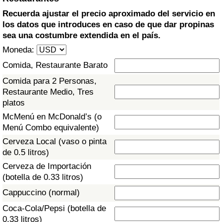
Índice de criminalidad por país
Recuerda ajustar el precio aproximado del servicio en
los datos que introduces en caso de que dar propinas
Sanidad
sea una costumbre extendida en el país.
Moneda:
Índice de Sanidad (Actual)
Comida, Restaurante Barato
Índice de Sanidad
Comida para 2 Personas,
Restaurante Medio, Tres
platos
Índice de Sanidad por País
McMenú en McDonald’s (o
Menú Combo equivalente)
Contaminación
Cerveza Local (vaso o pinta
de 0.5 litros)
Índice de Contaminación (Actual)
Cerveza de Importación
(botella de 0.33 litros)
Índice de contaminación
Cappuccino (normal)
Índice de Contaminación por País
Coca-Cola/Pepsi (botella de
0.33 litros)