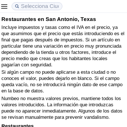
Restaurantes en San Antonio, Texas
Coste de vida
Precios de las propiedades
Calidad de Vida
Incluye impuestos y tasas como el IVA en el precio, ya
que asumimos que el precio que estás introduciendo es el
Índice de Costo de Vida (Actual)
Índice de Precios de Inmuebles (Actual)
Índice de Calidad de Vida
final que pagas después de impuestos. Si un artículo en
particular tiene una variación en precio muy pronunciada
Índice de Costo de Vida
Índice de Precios de Inmuebles
Índice de Calidad de Vida (Actual)
dependiendo de la tienda u otros factores, introduce el
precio medio que creas que los habitantes locales
Índice de costo de vida por país
Índice de Precios de Inmuebles por País
Índice de calidad de vida por país
pagarían con seguridad.
Si algún campo no puede aplicarse a esta ciudad o no
conoces el valor, puedes dejarlo en blanco. Si el campo
en aqaba
Delincuencia
queda vacío, no se introducirá ningún dato de ese campo
en la base de datos.
Calificación del Índice de Criminalidad
Numbeo no muestra valores previos, mantiene todos los
(Actual)
valores introducidos. La información que introduzcas
puede no aparecer inmediatamente. Algunos de los datos
Índice de Criminalidad
se revisan manualmente para prevenir vandalismo.
Restaurantes