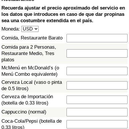
Índice de criminalidad por país
Recuerda ajustar el precio aproximado del servicio en
los datos que introduces en caso de que dar propinas
Sanidad
sea una costumbre extendida en el país.
Moneda:
Índice de Sanidad (Actual)
Comida, Restaurante Barato
Índice de Sanidad
Comida para 2 Personas,
Restaurante Medio, Tres
platos
Índice de Sanidad por País
McMenú en McDonald’s (o
Menú Combo equivalente)
Contaminación
Cerveza Local (vaso o pinta
de 0.5 litros)
Índice de Contaminación (Actual)
Cerveza de Importación
(botella de 0.33 litros)
Índice de contaminación
Cappuccino (normal)
Índice de Contaminación por País
Coca-Cola/Pepsi (botella de
0.33 litros)