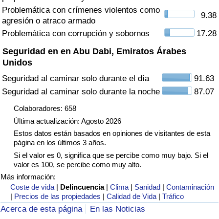
Tráfico
Problemática con crímenes violentos como
9.38
agresión o atraco armado
Problemática con corrupción y sobornos
17.28
Índice de Tráfico
Seguridad en en Abu Dabi, Emiratos Árabes
Índice de Tráfico (Actual)
Unidos
Seguridad al caminar solo durante el día
91.63
Índice de Tráfico por País
Seguridad al caminar solo durante la noche
87.07
Colaboradores: 658
Última actualización: Agosto 2026
Estos datos están basados en opiniones de visitantes de esta
página en los últimos 3 años.
Si el valor es 0, significa que se percibe como muy bajo. Si el
valor es 100, se percibe como muy alto.
Más información:
Coste de vida
|
Delincuencia
|
Clima
|
Sanidad
|
Contaminación
|
Precios de las propiedades
|
Calidad de Vida
|
Tráfico
Acerca de esta página
En las Noticias