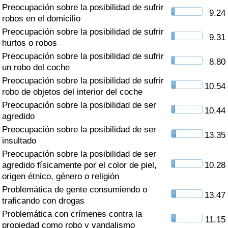
Índice de criminalidad por país
Preocupación sobre la posibilidad de sufrir
9.24
robos en el domicilio
Sanidad
Preocupación sobre la posibilidad de sufrir
9.31
hurtos o robos
Preocupación sobre la posibilidad de sufrir
Índice de Sanidad (Actual)
8.80
un robo del coche
Preocupación sobre la posibilidad de sufrir
Índice de Sanidad
10.54
robo de objetos del interior del coche
Preocupación sobre la posibilidad de ser
Índice de Sanidad por País
10.44
agredido
Preocupación sobre la posibilidad de ser
Contaminación
13.35
insultado
Preocupación sobre la posibilidad de ser
Índice de Contaminación (Actual)
agredido físicamente por el color de piel,
10.28
origen étnico, género o religión
Índice de contaminación
Problemática de gente consumiendo o
13.47
traficando con drogas
Índice de Contaminación por País
Problemática con crímenes contra la
11.15
propiedad como robo y vandalismo