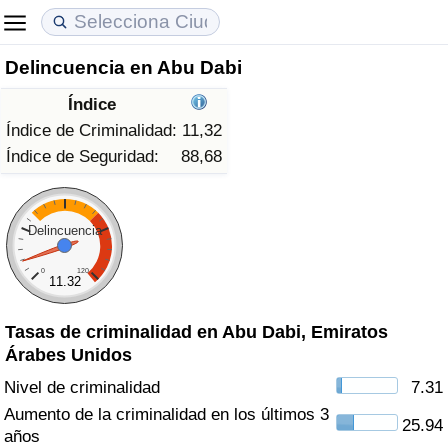
Delincuencia en Abu Dabi
Coste de vida
Precios de las propiedades
Calidad de Vida
Índice
Índice de Costo de Vida (Actual)
Índice de Precios de Inmuebles (Actual)
Índice de Calidad de Vida
Índice de Criminalidad:
11,32
Índice de Seguridad:
88,68
Índice de Costo de Vida
Índice de Precios de Inmuebles
Índice de Calidad de Vida (Actual)
Índice de costo de vida por país
Índice de Precios de Inmuebles por País
Índice de calidad de vida por país
Delincuencia
0
120
en aqaba
Delincuencia
11.32
Tasas de criminalidad en Abu Dabi, Emiratos
Calificación del Índice de Criminalidad
Árabes Unidos
(Actual)
Nivel de criminalidad
7.31
Índice de Criminalidad
Aumento de la criminalidad en los últimos 3
25.94
años