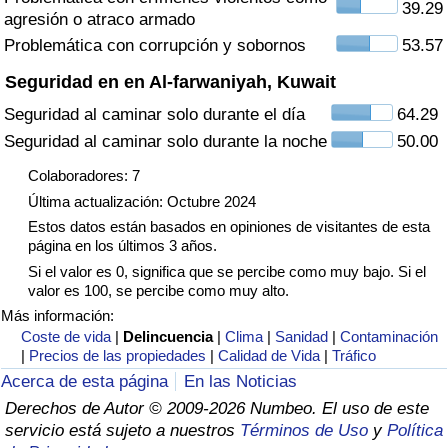
39.29
agresión o atraco armado
Tráfico
Problemática con corrupción y sobornos
53.57
Índice de Tráfico
Seguridad en en Al-farwaniyah, Kuwait
Seguridad al caminar solo durante el día
64.29
Índice de Tráfico (Actual)
Seguridad al caminar solo durante la noche
50.00
Índice de Tráfico por País
Colaboradores: 7
Última actualización: Octubre 2024
Estos datos están basados en opiniones de visitantes de esta
página en los últimos 3 años.
Si el valor es 0, significa que se percibe como muy bajo. Si el
valor es 100, se percibe como muy alto.
Más información:
Coste de vida
|
Delincuencia
|
Clima
|
Sanidad
|
Contaminación
|
Precios de las propiedades
|
Calidad de Vida
|
Tráfico
Acerca de esta página
En las Noticias
Derechos de Autor © 2009-2026 Numbeo. El uso de este
servicio está sujeto a nuestros
Términos de Uso
y
Política