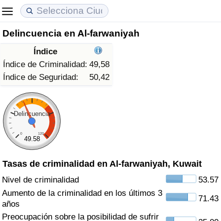
Delincuencia en Al-farwaniyah
Coste de vida
Precios de las propiedades
Calidad de Vida
Índice
Índice de Costo de Vida (Actual)
Índice de Precios de Inmuebles (Actual)
Índice de Calidad de Vida
Índice de Criminalidad:
49,58
Índice de Seguridad:
50,42
Índice de Costo de Vida
Índice de Precios de Inmuebles
Índice de Calidad de Vida (Actual)
Índice de costo de vida por país
Índice de Precios de Inmuebles por País
Índice de calidad de vida por país
Delincuencia
0
120
en aqaba
Delincuencia
49.58
Tasas de criminalidad en Al-farwaniyah, Kuwait
Calificación del Índice de Criminalidad
(Actual)
Nivel de criminalidad
53.57
Aumento de la criminalidad en los últimos 3
71.43
Índice de Criminalidad
años
Preocupación sobre la posibilidad de sufrir