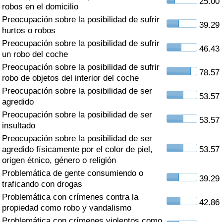
25.00
Índice de criminalidad por país
robos en el domicilio
Preocupación sobre la posibilidad de sufrir
39.29
Sanidad
hurtos o robos
Preocupación sobre la posibilidad de sufrir
46.43
un robo del coche
Índice de Sanidad (Actual)
Preocupación sobre la posibilidad de sufrir
78.57
robo de objetos del interior del coche
Índice de Sanidad
Preocupación sobre la posibilidad de ser
53.57
agredido
Índice de Sanidad por País
Preocupación sobre la posibilidad de ser
53.57
insultado
Contaminación
Preocupación sobre la posibilidad de ser
agredido físicamente por el color de piel,
53.57
Índice de Contaminación (Actual)
origen étnico, género o religión
Problemática de gente consumiendo o
39.29
Índice de contaminación
traficando con drogas
Problemática con crímenes contra la
42.86
Índice de Contaminación por País
propiedad como robo y vandalismo
Problemática con crímenes violentos como