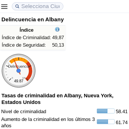
Delincuencia en Albany
Coste de vida
Precios de las propiedades
Calidad de Vida
Índice
Índice de Costo de Vida (Actual)
Índice de Precios de Inmuebles (Actual)
Índice de Calidad de Vida
Índice de Criminalidad:
49,87
Índice de Seguridad:
50,13
Índice de Costo de Vida
Índice de Precios de Inmuebles
Índice de Calidad de Vida (Actual)
Índice de costo de vida por país
Índice de Precios de Inmuebles por País
Índice de calidad de vida por país
Delincuencia
0
120
en aqaba
Delincuencia
49.87
Tasas de criminalidad en Albany, Nueva York,
Calificación del Índice de Criminalidad
Estados Unidos
(Actual)
Nivel de criminalidad
58.41
Índice de Criminalidad
Aumento de la criminalidad en los últimos 3
61.74
años