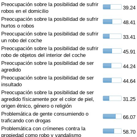
Índice de criminalidad por país
Preocupación sobre la posibilidad de sufrir
39.24
robos en el domicilio
Sanidad
Preocupación sobre la posibilidad de sufrir
48.41
hurtos o robos
Preocupación sobre la posibilidad de sufrir
Índice de Sanidad (Actual)
33.41
un robo del coche
Preocupación sobre la posibilidad de sufrir
Índice de Sanidad
45.91
robo de objetos del interior del coche
Preocupación sobre la posibilidad de ser
Índice de Sanidad por País
44.24
agredido
Preocupación sobre la posibilidad de ser
Contaminación
44.64
insultado
Preocupación sobre la posibilidad de ser
Índice de Contaminación (Actual)
agredido físicamente por el color de piel,
31.25
origen étnico, género o religión
Índice de contaminación
Problemática de gente consumiendo o
66.07
traficando con drogas
Índice de Contaminación por País
Problemática con crímenes contra la
58.70
propiedad como robo y vandalismo