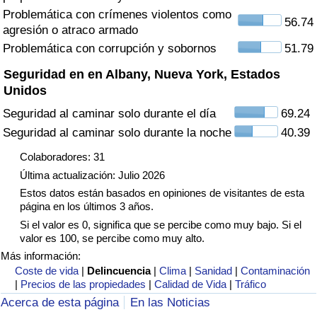
Tráfico
Problemática con crímenes violentos como
56.74
agresión o atraco armado
Problemática con corrupción y sobornos
51.79
Índice de Tráfico
Seguridad en en Albany, Nueva York, Estados
Índice de Tráfico (Actual)
Unidos
Seguridad al caminar solo durante el día
69.24
Índice de Tráfico por País
Seguridad al caminar solo durante la noche
40.39
Colaboradores: 31
Última actualización: Julio 2026
Estos datos están basados en opiniones de visitantes de esta
página en los últimos 3 años.
Si el valor es 0, significa que se percibe como muy bajo. Si el
valor es 100, se percibe como muy alto.
Más información:
Coste de vida
|
Delincuencia
|
Clima
|
Sanidad
|
Contaminación
|
Precios de las propiedades
|
Calidad de Vida
|
Tráfico
Acerca de esta página
En las Noticias