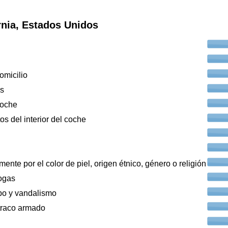
rnia, Estados Unidos
omicilio
os
coche
os del interior del coche
ente por el color de piel, origen étnico, género o religión
ogas
bo y vandalismo
traco armado