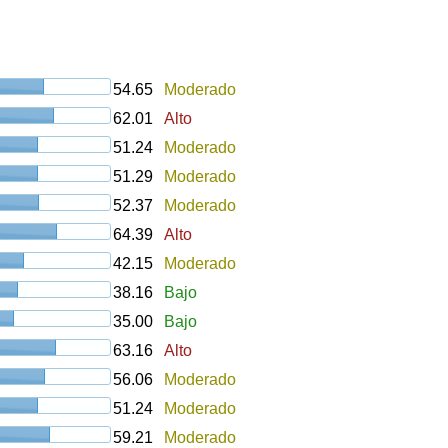
54.65
Moderado
62.01
Alto
51.24
Moderado
51.29
Moderado
52.37
Moderado
64.39
Alto
42.15
Moderado
38.16
Bajo
35.00
Bajo
63.16
Alto
56.06
Moderado
51.24
Moderado
59.21
Moderado