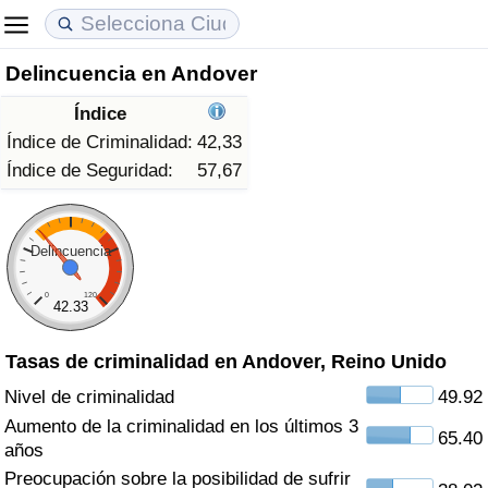
Delincuencia en Andover
Coste de vida
Precios de las propiedades
Calidad de Vida
Índice
Índice de Costo de Vida (Actual)
Índice de Precios de Inmuebles (Actual)
Índice de Calidad de Vida
Índice de Criminalidad:
42,33
Índice de Seguridad:
57,67
Índice de Costo de Vida
Índice de Precios de Inmuebles
Índice de Calidad de Vida (Actual)
Índice de costo de vida por país
Índice de Precios de Inmuebles por País
Índice de calidad de vida por país
Delincuencia
0
120
en aqaba
Delincuencia
42.33
Tasas de criminalidad en Andover, Reino Unido
Calificación del Índice de Criminalidad
(Actual)
Nivel de criminalidad
49.92
Aumento de la criminalidad en los últimos 3
65.40
Índice de Criminalidad
años
Preocupación sobre la posibilidad de sufrir