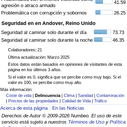
41.59
agresión o atraco armado
Tráfico
Problemática con corrupción y sobornos
26.25
Índice de Tráfico
Seguridad en en Andover, Reino Unido
Seguridad al caminar solo durante el día
73.73
Índice de Tráfico (Actual)
Seguridad al caminar solo durante la noche
46.35
Índice de Tráfico por País
Colaboradores: 21
Última actualización: Marzo 2025
Estos datos están basados en opiniones de visitantes de esta
página en los últimos 3 años.
Si el valor es 0, significa que se percibe como muy bajo. Si el
valor es 100, se percibe como muy alto.
Más información:
Coste de vida
|
Delincuencia
|
Clima
|
Sanidad
|
Contaminación
|
Precios de las propiedades
|
Calidad de Vida
|
Tráfico
Acerca de esta página
En las Noticias
Derechos de Autor © 2009-2026 Numbeo. El uso de este
servicio está sujeto a nuestros
Términos de Uso
y
Política