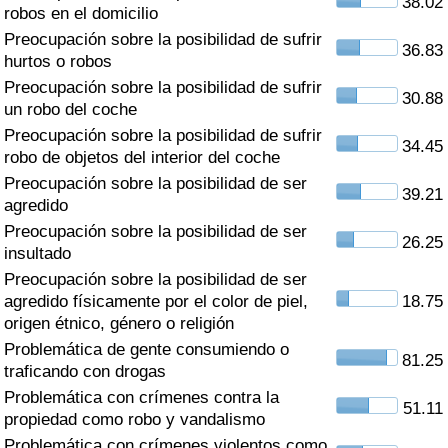
38.02
Índice de criminalidad por país
robos en el domicilio
Preocupación sobre la posibilidad de sufrir
36.83
Sanidad
hurtos o robos
Preocupación sobre la posibilidad de sufrir
30.88
un robo del coche
Índice de Sanidad (Actual)
Preocupación sobre la posibilidad de sufrir
34.45
robo de objetos del interior del coche
Índice de Sanidad
Preocupación sobre la posibilidad de ser
39.21
agredido
Índice de Sanidad por País
Preocupación sobre la posibilidad de ser
26.25
insultado
Contaminación
Preocupación sobre la posibilidad de ser
agredido físicamente por el color de piel,
18.75
Índice de Contaminación (Actual)
origen étnico, género o religión
Problemática de gente consumiendo o
81.25
Índice de contaminación
traficando con drogas
Problemática con crímenes contra la
51.11
Índice de Contaminación por País
propiedad como robo y vandalismo
Problemática con crímenes violentos como