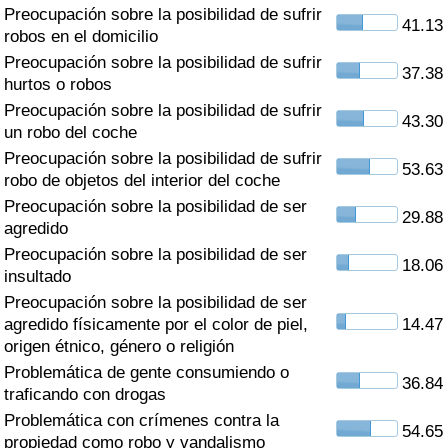
Índice de criminalidad por país
Preocupación sobre la posibilidad de sufrir
41.13
robos en el domicilio
Sanidad
Preocupación sobre la posibilidad de sufrir
37.38
hurtos o robos
Preocupación sobre la posibilidad de sufrir
Índice de Sanidad (Actual)
43.30
un robo del coche
Preocupación sobre la posibilidad de sufrir
Índice de Sanidad
53.63
robo de objetos del interior del coche
Preocupación sobre la posibilidad de ser
Índice de Sanidad por País
29.88
agredido
Preocupación sobre la posibilidad de ser
Contaminación
18.06
insultado
Preocupación sobre la posibilidad de ser
Índice de Contaminación (Actual)
agredido físicamente por el color de piel,
14.47
origen étnico, género o religión
Índice de contaminación
Problemática de gente consumiendo o
36.84
traficando con drogas
Índice de Contaminación por País
Problemática con crímenes contra la
54.65
propiedad como robo y vandalismo