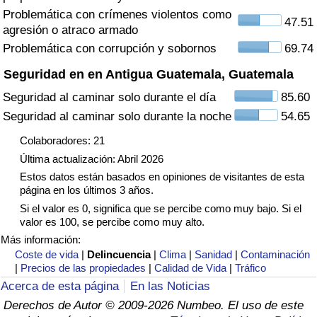
Tráfico
Problemática con crímenes violentos como
47.51
agresión o atraco armado
Problemática con corrupción y sobornos
69.74
Índice de Tráfico
Seguridad en en Antigua Guatemala, Guatemala
Índice de Tráfico (Actual)
Seguridad al caminar solo durante el día
85.60
Seguridad al caminar solo durante la noche
54.65
Índice de Tráfico por País
Colaboradores: 21
Última actualización: Abril 2026
Estos datos están basados en opiniones de visitantes de esta
página en los últimos 3 años.
Si el valor es 0, significa que se percibe como muy bajo. Si el
valor es 100, se percibe como muy alto.
Más información:
Coste de vida
|
Delincuencia
|
Clima
|
Sanidad
|
Contaminación
|
Precios de las propiedades
|
Calidad de Vida
|
Tráfico
Acerca de esta página
En las Noticias
Derechos de Autor © 2009-2026 Numbeo. El uso de este