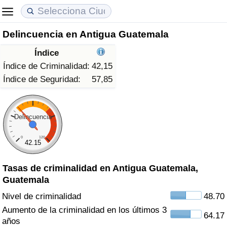
Delincuencia en Antigua Guatemala
Coste de vida
Precios de las propiedades
Calidad de Vida
Índice
Índice de Costo de Vida (Actual)
Índice de Precios de Inmuebles (Actual)
Índice de Calidad de Vida
Índice de Criminalidad:
42,15
Índice de Seguridad:
57,85
Índice de Costo de Vida
Índice de Precios de Inmuebles
Índice de Calidad de Vida (Actual)
Índice de costo de vida por país
Índice de Precios de Inmuebles por País
Índice de calidad de vida por país
Delincuencia
0
120
en aqaba
Delincuencia
42.15
Tasas de criminalidad en Antigua Guatemala,
Calificación del Índice de Criminalidad
Guatemala
(Actual)
Nivel de criminalidad
48.70
Índice de Criminalidad
Aumento de la criminalidad en los últimos 3
64.17
años