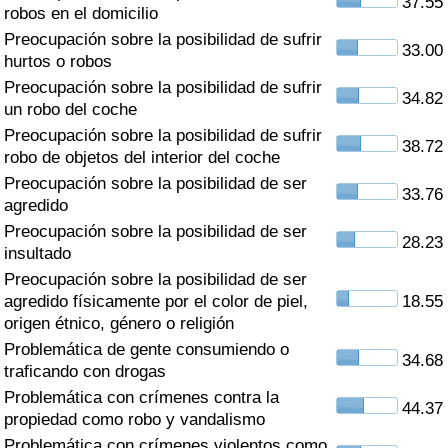
37.55
Índice de criminalidad por país
robos en el domicilio
Preocupación sobre la posibilidad de sufrir
33.00
Sanidad
hurtos o robos
Preocupación sobre la posibilidad de sufrir
34.82
un robo del coche
Índice de Sanidad (Actual)
Preocupación sobre la posibilidad de sufrir
38.72
robo de objetos del interior del coche
Índice de Sanidad
Preocupación sobre la posibilidad de ser
33.76
agredido
Índice de Sanidad por País
Preocupación sobre la posibilidad de ser
28.23
insultado
Contaminación
Preocupación sobre la posibilidad de ser
agredido físicamente por el color de piel,
18.55
Índice de Contaminación (Actual)
origen étnico, género o religión
Problemática de gente consumiendo o
34.68
Índice de contaminación
traficando con drogas
Problemática con crímenes contra la
44.37
Índice de Contaminación por País
propiedad como robo y vandalismo
Problemática con crímenes violentos como