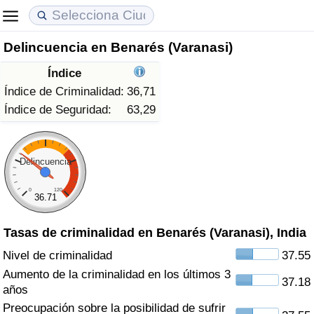
Delincuencia en Benarés (Varanasi)
Coste de vida
Precios de las propiedades
Calidad de Vida
Índice
Índice de Costo de Vida (Actual)
Índice de Precios de Inmuebles (Actual)
Índice de Calidad de Vida
Índice de Criminalidad:
36,71
Índice de Seguridad:
63,29
Índice de Costo de Vida
Índice de Precios de Inmuebles
Índice de Calidad de Vida (Actual)
Índice de costo de vida por país
Índice de Precios de Inmuebles por País
Índice de calidad de vida por país
Delincuencia
0
120
en aqaba
Delincuencia
36.71
Tasas de criminalidad en Benarés (Varanasi), India
Calificación del Índice de Criminalidad
(Actual)
Nivel de criminalidad
37.55
Aumento de la criminalidad en los últimos 3
37.18
Índice de Criminalidad
años
Preocupación sobre la posibilidad de sufrir