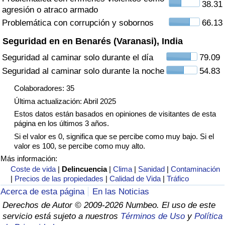
38.31
agresión o atraco armado
Tráfico
Problemática con corrupción y sobornos
66.13
Índice de Tráfico
Seguridad en en Benarés (Varanasi), India
Seguridad al caminar solo durante el día
79.09
Índice de Tráfico (Actual)
Seguridad al caminar solo durante la noche
54.83
Índice de Tráfico por País
Colaboradores: 35
Última actualización: Abril 2025
Estos datos están basados en opiniones de visitantes de esta
página en los últimos 3 años.
Si el valor es 0, significa que se percibe como muy bajo. Si el
valor es 100, se percibe como muy alto.
Más información:
Coste de vida
|
Delincuencia
|
Clima
|
Sanidad
|
Contaminación
|
Precios de las propiedades
|
Calidad de Vida
|
Tráfico
Acerca de esta página
En las Noticias
Derechos de Autor © 2009-2026 Numbeo. El uso de este
servicio está sujeto a nuestros
Términos de Uso
y
Política