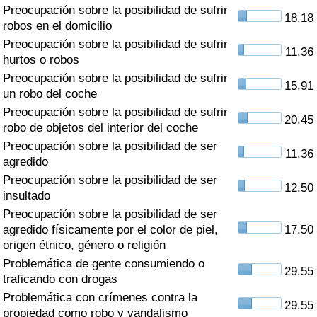
Índice de criminalidad por país
Preocupación sobre la posibilidad de sufrir
18.18
robos en el domicilio
Sanidad
Preocupación sobre la posibilidad de sufrir
11.36
hurtos o robos
Preocupación sobre la posibilidad de sufrir
Índice de Sanidad (Actual)
15.91
un robo del coche
Preocupación sobre la posibilidad de sufrir
Índice de Sanidad
20.45
robo de objetos del interior del coche
Preocupación sobre la posibilidad de ser
Índice de Sanidad por País
11.36
agredido
Preocupación sobre la posibilidad de ser
Contaminación
12.50
insultado
Preocupación sobre la posibilidad de ser
Índice de Contaminación (Actual)
agredido físicamente por el color de piel,
17.50
origen étnico, género o religión
Índice de contaminación
Problemática de gente consumiendo o
29.55
traficando con drogas
Índice de Contaminación por País
Problemática con crímenes contra la
29.55
propiedad como robo y vandalismo