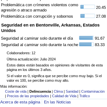
Tráfico
Problemática con crímenes violentos como
20.45
agresión o atraco armado
Problemática con corrupción y sobornos
27.08
Índice de Tráfico
Seguridad en en Bentonville, Arkansas, Estados
Índice de Tráfico (Actual)
Unidos
Seguridad al caminar solo durante el día
91.67
Índice de Tráfico por País
Seguridad al caminar solo durante la noche
83.33
Colaboradores: 12
Última actualización: Julio 2024
Estos datos están basados en opiniones de visitantes de esta
página en los últimos 3 años.
Si el valor es 0, significa que se percibe como muy bajo. Si el
valor es 100, se percibe como muy alto.
Más información:
Coste de vida
|
Delincuencia
|
Clima
|
Sanidad
|
Contaminación
|
Precios de las propiedades
|
Calidad de Vida
|
Tráfico
Acerca de esta página
En las Noticias