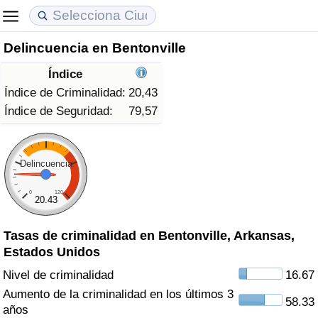
Delincuencia en Bentonville
Coste de vida
Precios de las propiedades
Calidad de Vida
Índice
Índice de Costo de Vida (Actual)
Índice de Precios de Inmuebles (Actual)
Índice de Calidad de Vida
Índice de Criminalidad:
20,43
Índice de Seguridad:
79,57
Índice de Costo de Vida
Índice de Precios de Inmuebles
Índice de Calidad de Vida (Actual)
Índice de costo de vida por país
Índice de Precios de Inmuebles por País
Índice de calidad de vida por país
Delincuencia
0
120
en aqaba
Delincuencia
20.43
Tasas de criminalidad en Bentonville, Arkansas,
Calificación del Índice de Criminalidad
Estados Unidos
(Actual)
Nivel de criminalidad
16.67
Índice de Criminalidad
Aumento de la criminalidad en los últimos 3
58.33
años