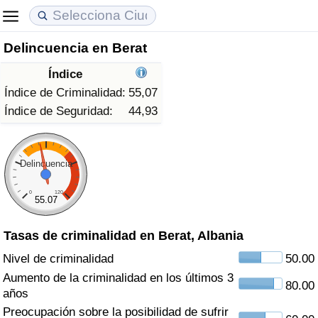
Delincuencia en Berat
Coste de vida
Precios de las propiedades
Calidad de Vida
Índice
Índice de Costo de Vida (Actual)
Índice de Precios de Inmuebles (Actual)
Índice de Calidad de Vida
Índice de Criminalidad:
55,07
Índice de Seguridad:
44,93
Índice de Costo de Vida
Índice de Precios de Inmuebles
Índice de Calidad de Vida (Actual)
Índice de costo de vida por país
Índice de Precios de Inmuebles por País
Índice de calidad de vida por país
Delincuencia
0
120
en aqaba
Delincuencia
55.07
Tasas de criminalidad en Berat, Albania
Calificación del Índice de Criminalidad
(Actual)
Nivel de criminalidad
50.00
Aumento de la criminalidad en los últimos 3
80.00
Índice de Criminalidad
años
Preocupación sobre la posibilidad de sufrir