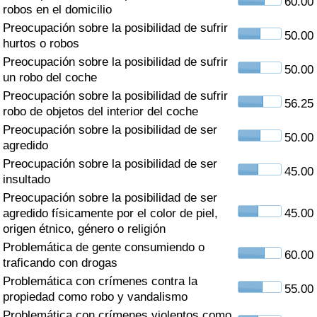
60.00
Índice de criminalidad por país
robos en el domicilio
Preocupación sobre la posibilidad de sufrir
50.00
Sanidad
hurtos o robos
Preocupación sobre la posibilidad de sufrir
50.00
un robo del coche
Índice de Sanidad (Actual)
Preocupación sobre la posibilidad de sufrir
56.25
robo de objetos del interior del coche
Índice de Sanidad
Preocupación sobre la posibilidad de ser
50.00
agredido
Índice de Sanidad por País
Preocupación sobre la posibilidad de ser
45.00
insultado
Contaminación
Preocupación sobre la posibilidad de ser
agredido físicamente por el color de piel,
45.00
Índice de Contaminación (Actual)
origen étnico, género o religión
Problemática de gente consumiendo o
60.00
Índice de contaminación
traficando con drogas
Problemática con crímenes contra la
55.00
Índice de Contaminación por País
propiedad como robo y vandalismo
Problemática con crímenes violentos como