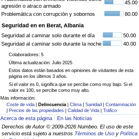
45.00
agresión o atraco armado
Tráfico
Problemática con corrupción y sobornos
80.00
Índice de Tráfico
Seguridad en en Berat, Albania
Seguridad al caminar solo durante el día
50.00
Índice de Tráfico (Actual)
Seguridad al caminar solo durante la noche
40.00
Índice de Tráfico por País
Colaboradores: 5
Última actualización: Julio 2025
Estos datos están basados en opiniones de visitantes de esta
página en los últimos 3 años.
Si el valor es 0, significa que se percibe como muy bajo. Si el
valor es 100, se percibe como muy alto.
Más información:
Coste de vida
|
Delincuencia
|
Clima
|
Sanidad
|
Contaminación
|
Precios de las propiedades
|
Calidad de Vida
|
Tráfico
Acerca de esta página
En las Noticias
Derechos de Autor © 2009-2026 Numbeo. El uso de este
servicio está sujeto a nuestros
Términos de Uso
y
Política