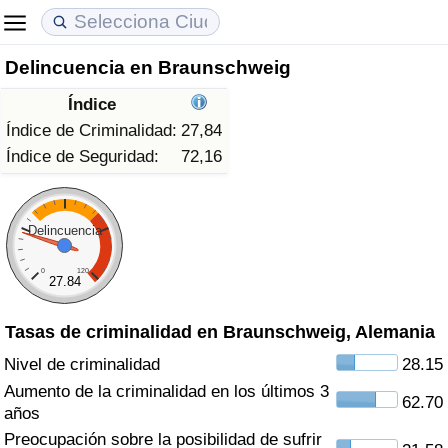
Delincuencia en Braunschweig
Coste de vida
Precios de las propiedades
Calidad de Vida
Índice
Índice de Costo de Vida (Actual)
Índice de Precios de Inmuebles (Actual)
Índice de Calidad de Vida
Índice de Criminalidad:
27,84
Índice de Seguridad:
72,16
Índice de Costo de Vida
Índice de Precios de Inmuebles
Índice de Calidad de Vida (Actual)
Índice de costo de vida por país
Índice de Precios de Inmuebles por País
Índice de calidad de vida por país
Delincuencia
0
120
en aqaba
Delincuencia
27.84
Tasas de criminalidad en Braunschweig, Alemania
Calificación del Índice de Criminalidad
(Actual)
Nivel de criminalidad
28.15
Aumento de la criminalidad en los últimos 3
62.70
Índice de Criminalidad
años
Preocupación sobre la posibilidad de sufrir