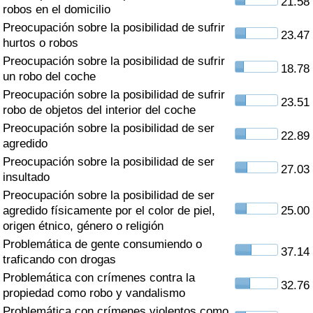
21.58
Índice de criminalidad por país
robos en el domicilio
Preocupación sobre la posibilidad de sufrir
23.47
Sanidad
hurtos o robos
Preocupación sobre la posibilidad de sufrir
18.78
un robo del coche
Índice de Sanidad (Actual)
Preocupación sobre la posibilidad de sufrir
23.51
robo de objetos del interior del coche
Índice de Sanidad
Preocupación sobre la posibilidad de ser
22.89
agredido
Índice de Sanidad por País
Preocupación sobre la posibilidad de ser
27.03
insultado
Contaminación
Preocupación sobre la posibilidad de ser
agredido físicamente por el color de piel,
25.00
Índice de Contaminación (Actual)
origen étnico, género o religión
Problemática de gente consumiendo o
37.14
Índice de contaminación
traficando con drogas
Problemática con crímenes contra la
32.76
Índice de Contaminación por País
propiedad como robo y vandalismo
Problemática con crímenes violentos como