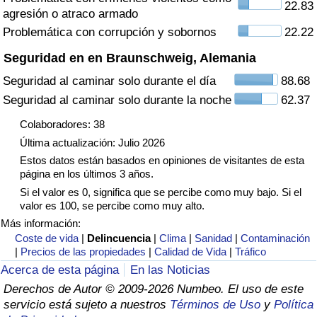
22.83
agresión o atraco armado
Tráfico
Problemática con corrupción y sobornos
22.22
Índice de Tráfico
Seguridad en en Braunschweig, Alemania
Seguridad al caminar solo durante el día
88.68
Índice de Tráfico (Actual)
Seguridad al caminar solo durante la noche
62.37
Índice de Tráfico por País
Colaboradores: 38
Última actualización: Julio 2026
Estos datos están basados en opiniones de visitantes de esta
página en los últimos 3 años.
Si el valor es 0, significa que se percibe como muy bajo. Si el
valor es 100, se percibe como muy alto.
Más información:
Coste de vida
|
Delincuencia
|
Clima
|
Sanidad
|
Contaminación
|
Precios de las propiedades
|
Calidad de Vida
|
Tráfico
Acerca de esta página
En las Noticias
Derechos de Autor © 2009-2026 Numbeo. El uso de este
servicio está sujeto a nuestros
Términos de Uso
y
Política