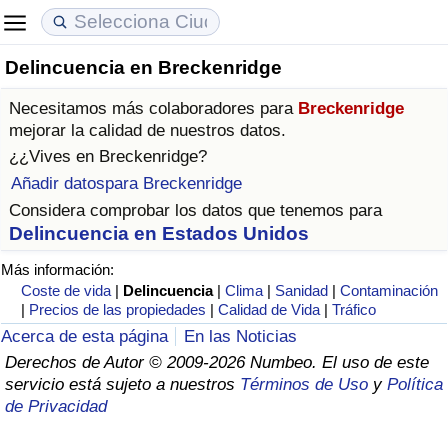
Delincuencia en Breckenridge
Coste de vida
Precios de las propiedades
Calidad de Vida
Necesitamos más colaboradores para
Breckenridge
Índice de Costo de Vida (Actual)
Índice de Precios de Inmuebles (Actual)
Índice de Calidad de Vida
mejorar la calidad de nuestros datos.
¿¿Vives en
Breckenridge
?
Índice de Costo de Vida
Índice de Precios de Inmuebles
Índice de Calidad de Vida (Actual)
Añadir datospara Breckenridge
Considera comprobar los datos que tenemos para
Índice de costo de vida por país
Índice de Precios de Inmuebles por País
Índice de calidad de vida por país
Delincuencia en Estados Unidos
Más información:
en aqaba
Delincuencia
Coste de vida
|
Delincuencia
|
Clima
|
Sanidad
|
Contaminación
|
Precios de las propiedades
|
Calidad de Vida
|
Tráfico
Calificación del Índice de Criminalidad
Acerca de esta página
En las Noticias
(Actual)
Derechos de Autor © 2009-2026 Numbeo. El uso de este
servicio está sujeto a nuestros
Términos de Uso
y
Política
Índice de Criminalidad
de Privacidad