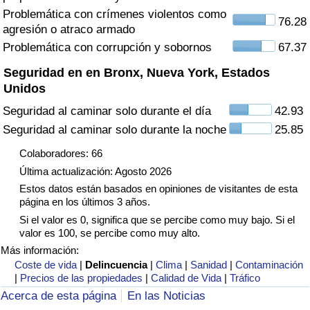
Tráfico
Problemática con crímenes violentos como
76.28
agresión o atraco armado
Problemática con corrupción y sobornos
67.37
Índice de Tráfico
Seguridad en en Bronx, Nueva York, Estados
Índice de Tráfico (Actual)
Unidos
Seguridad al caminar solo durante el día
42.93
Índice de Tráfico por País
Seguridad al caminar solo durante la noche
25.85
Colaboradores: 66
Última actualización: Agosto 2026
Estos datos están basados en opiniones de visitantes de esta
página en los últimos 3 años.
Si el valor es 0, significa que se percibe como muy bajo. Si el
valor es 100, se percibe como muy alto.
Más información:
Coste de vida
|
Delincuencia
|
Clima
|
Sanidad
|
Contaminación
|
Precios de las propiedades
|
Calidad de Vida
|
Tráfico
Acerca de esta página
En las Noticias