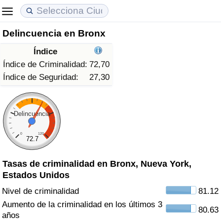
Delincuencia en Bronx
Coste de vida
Precios de las propiedades
Calidad de Vida
Índice
Índice de Costo de Vida (Actual)
Índice de Precios de Inmuebles (Actual)
Índice de Calidad de Vida
Índice de Criminalidad:
72,70
Índice de Seguridad:
27,30
Índice de Costo de Vida
Índice de Precios de Inmuebles
Índice de Calidad de Vida (Actual)
Índice de costo de vida por país
Índice de Precios de Inmuebles por País
Índice de calidad de vida por país
Delincuencia
0
120
en aqaba
Delincuencia
72.7
Tasas de criminalidad en Bronx, Nueva York,
Calificación del Índice de Criminalidad
Estados Unidos
(Actual)
Nivel de criminalidad
81.12
Índice de Criminalidad
Aumento de la criminalidad en los últimos 3
80.63
años