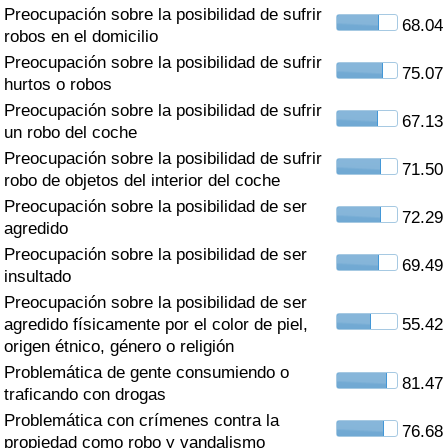
Índice de criminalidad por país
Preocupación sobre la posibilidad de sufrir
68.04
robos en el domicilio
Sanidad
Preocupación sobre la posibilidad de sufrir
75.07
hurtos o robos
Preocupación sobre la posibilidad de sufrir
Índice de Sanidad (Actual)
67.13
un robo del coche
Preocupación sobre la posibilidad de sufrir
Índice de Sanidad
71.50
robo de objetos del interior del coche
Preocupación sobre la posibilidad de ser
Índice de Sanidad por País
72.29
agredido
Preocupación sobre la posibilidad de ser
Contaminación
69.49
insultado
Preocupación sobre la posibilidad de ser
Índice de Contaminación (Actual)
agredido físicamente por el color de piel,
55.42
origen étnico, género o religión
Índice de contaminación
Problemática de gente consumiendo o
81.47
traficando con drogas
Índice de Contaminación por País
Problemática con crímenes contra la
76.68
propiedad como robo y vandalismo