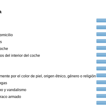
a
omicilio
os
coche
os del interior del coche
ente por el color de piel, origen étnico, género o religión
ogas
bo y vandalismo
traco armado