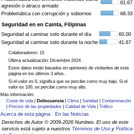
61.67
agresión o atraco armado
Tráfico
Problemática con corrupción y sobornos
68.33
Índice de Tráfico
Seguridad en en Cainta, Filipinas
Seguridad al caminar solo durante el día
60.00
Índice de Tráfico (Actual)
Seguridad al caminar solo durante la noche
41.67
Índice de Tráfico por País
Colaboradores: 15
Última actualización: Diciembre 2024
Estos datos están basados en opiniones de visitantes de esta
página en los últimos 3 años.
Si el valor es 0, significa que se percibe como muy bajo. Si el
valor es 100, se percibe como muy alto.
Más información:
Coste de vida
|
Delincuencia
|
Clima
|
Sanidad
|
Contaminación
|
Precios de las propiedades
|
Calidad de Vida
|
Tráfico
Acerca de esta página
En las Noticias
Derechos de Autor © 2009-2026 Numbeo. El uso de este
servicio está sujeto a nuestros
Términos de Uso
y
Política