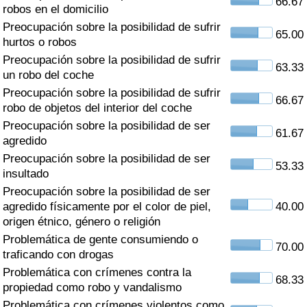
66.67
Índice de criminalidad por país
robos en el domicilio
Preocupación sobre la posibilidad de sufrir
65.00
Sanidad
hurtos o robos
Preocupación sobre la posibilidad de sufrir
63.33
un robo del coche
Índice de Sanidad (Actual)
Preocupación sobre la posibilidad de sufrir
66.67
robo de objetos del interior del coche
Índice de Sanidad
Preocupación sobre la posibilidad de ser
61.67
agredido
Índice de Sanidad por País
Preocupación sobre la posibilidad de ser
53.33
insultado
Contaminación
Preocupación sobre la posibilidad de ser
agredido físicamente por el color de piel,
40.00
Índice de Contaminación (Actual)
origen étnico, género o religión
Problemática de gente consumiendo o
70.00
Índice de contaminación
traficando con drogas
Problemática con crímenes contra la
68.33
Índice de Contaminación por País
propiedad como robo y vandalismo
Problemática con crímenes violentos como