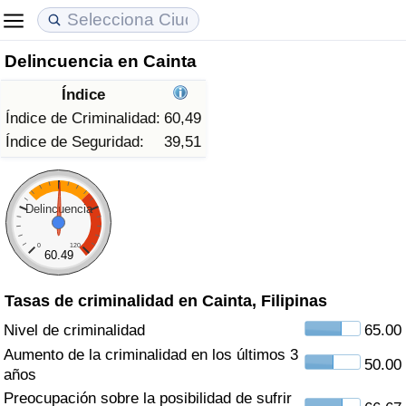
Delincuencia en Cainta
Coste de vida
Precios de las propiedades
Calidad de Vida
Índice
Índice de Costo de Vida (Actual)
Índice de Precios de Inmuebles (Actual)
Índice de Calidad de Vida
Índice de Criminalidad:
60,49
Índice de Seguridad:
39,51
Índice de Costo de Vida
Índice de Precios de Inmuebles
Índice de Calidad de Vida (Actual)
Índice de costo de vida por país
Índice de Precios de Inmuebles por País
Índice de calidad de vida por país
Delincuencia
0
120
en aqaba
Delincuencia
60.49
Tasas de criminalidad en Cainta, Filipinas
Calificación del Índice de Criminalidad
(Actual)
Nivel de criminalidad
65.00
Aumento de la criminalidad en los últimos 3
50.00
Índice de Criminalidad
años
Preocupación sobre la posibilidad de sufrir