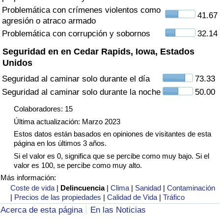
Tráfico
Problemática con crímenes violentos como
41.67
agresión o atraco armado
Problemática con corrupción y sobornos
32.14
Índice de Tráfico
Seguridad en en Cedar Rapids, Iowa, Estados
Índice de Tráfico (Actual)
Unidos
Seguridad al caminar solo durante el día
73.33
Índice de Tráfico por País
Seguridad al caminar solo durante la noche
50.00
Colaboradores: 15
Última actualización: Marzo 2023
Estos datos están basados en opiniones de visitantes de esta
página en los últimos 3 años.
Si el valor es 0, significa que se percibe como muy bajo. Si el
valor es 100, se percibe como muy alto.
Más información:
Coste de vida
|
Delincuencia
|
Clima
|
Sanidad
|
Contaminación
|
Precios de las propiedades
|
Calidad de Vida
|
Tráfico
Acerca de esta página
En las Noticias