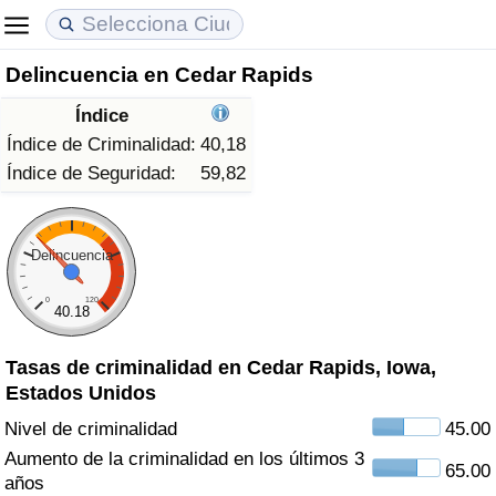
Delincuencia en Cedar Rapids
Coste de vida
Precios de las propiedades
Calidad de Vida
Índice
Índice de Costo de Vida (Actual)
Índice de Precios de Inmuebles (Actual)
Índice de Calidad de Vida
Índice de Criminalidad:
40,18
Índice de Seguridad:
59,82
Índice de Costo de Vida
Índice de Precios de Inmuebles
Índice de Calidad de Vida (Actual)
Índice de costo de vida por país
Índice de Precios de Inmuebles por País
Índice de calidad de vida por país
Delincuencia
0
120
en aqaba
Delincuencia
40.18
Tasas de criminalidad en Cedar Rapids, Iowa,
Calificación del Índice de Criminalidad
Estados Unidos
(Actual)
Nivel de criminalidad
45.00
Índice de Criminalidad
Aumento de la criminalidad en los últimos 3
65.00
años