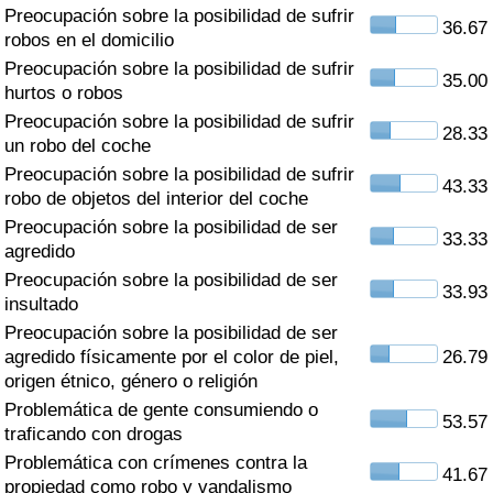
Índice de criminalidad por país
Preocupación sobre la posibilidad de sufrir
36.67
robos en el domicilio
Sanidad
Preocupación sobre la posibilidad de sufrir
35.00
hurtos o robos
Preocupación sobre la posibilidad de sufrir
Índice de Sanidad (Actual)
28.33
un robo del coche
Preocupación sobre la posibilidad de sufrir
Índice de Sanidad
43.33
robo de objetos del interior del coche
Preocupación sobre la posibilidad de ser
Índice de Sanidad por País
33.33
agredido
Preocupación sobre la posibilidad de ser
Contaminación
33.93
insultado
Preocupación sobre la posibilidad de ser
Índice de Contaminación (Actual)
agredido físicamente por el color de piel,
26.79
origen étnico, género o religión
Índice de contaminación
Problemática de gente consumiendo o
53.57
traficando con drogas
Índice de Contaminación por País
Problemática con crímenes contra la
41.67
propiedad como robo y vandalismo