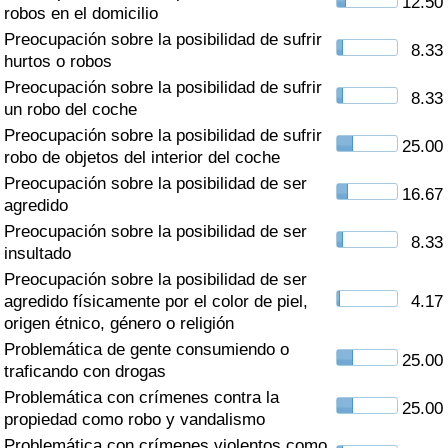
12.50
Índice de criminalidad por país
robos en el domicilio
Preocupación sobre la posibilidad de sufrir
8.33
Sanidad
hurtos o robos
Preocupación sobre la posibilidad de sufrir
8.33
un robo del coche
Índice de Sanidad (Actual)
Preocupación sobre la posibilidad de sufrir
25.00
robo de objetos del interior del coche
Índice de Sanidad
Preocupación sobre la posibilidad de ser
16.67
agredido
Índice de Sanidad por País
Preocupación sobre la posibilidad de ser
8.33
insultado
Contaminación
Preocupación sobre la posibilidad de ser
agredido físicamente por el color de piel,
4.17
Índice de Contaminación (Actual)
origen étnico, género o religión
Problemática de gente consumiendo o
25.00
Índice de contaminación
traficando con drogas
Problemática con crímenes contra la
25.00
Índice de Contaminación por País
propiedad como robo y vandalismo
Problemática con crímenes violentos como