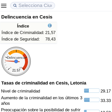
Delincuencia en Cesis
Coste de vida
Precios de las propiedades
Calidad de Vida
Índice
Índice de Costo de Vida (Actual)
Índice de Precios de Inmuebles (Actual)
Índice de Calidad de Vida
Índice de Criminalidad:
21,57
Índice de Seguridad:
78,43
Índice de Costo de Vida
Índice de Precios de Inmuebles
Índice de Calidad de Vida (Actual)
Índice de costo de vida por país
Índice de Precios de Inmuebles por País
Índice de calidad de vida por país
Delincuencia
0
120
en aqaba
Delincuencia
21.57
Tasas de criminalidad en Cesis, Letonia
Calificación del Índice de Criminalidad
(Actual)
Nivel de criminalidad
29.17
Aumento de la criminalidad en los últimos 3
33.33
Índice de Criminalidad
años
Preocupación sobre la posibilidad de sufrir