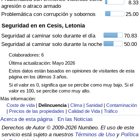
8.33
agresión o atraco armado
Tráfico
Problemática con corrupción y sobornos
25.00
Índice de Tráfico
Seguridad en en Cesis, Letonia
Seguridad al caminar solo durante el día
70.83
Índice de Tráfico (Actual)
Seguridad al caminar solo durante la noche
50.00
Índice de Tráfico por País
Colaboradores: 6
Última actualización: Mayo 2026
Estos datos están basados en opiniones de visitantes de esta
página en los últimos 3 años.
Si el valor es 0, significa que se percibe como muy bajo. Si el
valor es 100, se percibe como muy alto.
Más información:
Coste de vida
|
Delincuencia
|
Clima
|
Sanidad
|
Contaminación
|
Precios de las propiedades
|
Calidad de Vida
|
Tráfico
Acerca de esta página
En las Noticias
Derechos de Autor © 2009-2026 Numbeo. El uso de este
servicio está sujeto a nuestros
Términos de Uso
y
Política