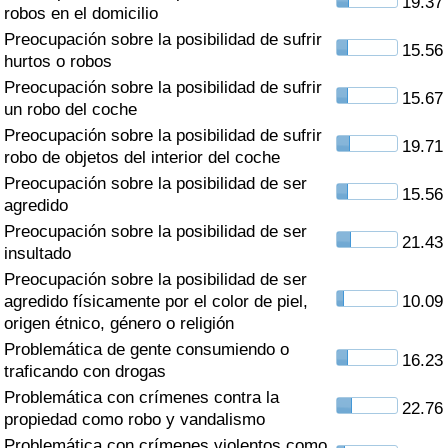
19.37
Índice de criminalidad por país
robos en el domicilio
Preocupación sobre la posibilidad de sufrir
15.56
Sanidad
hurtos o robos
Preocupación sobre la posibilidad de sufrir
15.67
un robo del coche
Índice de Sanidad (Actual)
Preocupación sobre la posibilidad de sufrir
19.71
robo de objetos del interior del coche
Índice de Sanidad
Preocupación sobre la posibilidad de ser
15.56
agredido
Índice de Sanidad por País
Preocupación sobre la posibilidad de ser
21.43
insultado
Contaminación
Preocupación sobre la posibilidad de ser
agredido físicamente por el color de piel,
10.09
Índice de Contaminación (Actual)
origen étnico, género o religión
Problemática de gente consumiendo o
16.23
Índice de contaminación
traficando con drogas
Problemática con crímenes contra la
22.76
Índice de Contaminación por País
propiedad como robo y vandalismo
Problemática con crímenes violentos como