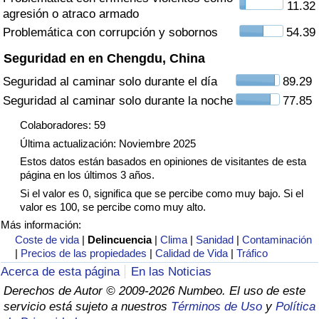
11.32
agresión o atraco armado
Tráfico
Problemática con corrupción y sobornos
54.39
Índice de Tráfico
Seguridad en en Chengdu, China
Seguridad al caminar solo durante el día
89.29
Índice de Tráfico (Actual)
Seguridad al caminar solo durante la noche
77.85
Índice de Tráfico por País
Colaboradores: 59
Última actualización: Noviembre 2025
Estos datos están basados en opiniones de visitantes de esta
página en los últimos 3 años.
Si el valor es 0, significa que se percibe como muy bajo. Si el
valor es 100, se percibe como muy alto.
Más información:
Coste de vida
|
Delincuencia
|
Clima
|
Sanidad
|
Contaminación
|
Precios de las propiedades
|
Calidad de Vida
|
Tráfico
Acerca de esta página
En las Noticias
Derechos de Autor © 2009-2026 Numbeo. El uso de este
servicio está sujeto a nuestros
Términos de Uso
y
Política