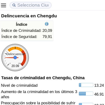
Delincuencia en Chengdu
Coste de vida
Precios de las propiedades
Calidad de Vida
Índice
Índice de Costo de Vida (Actual)
Índice de Precios de Inmuebles (Actual)
Índice de Calidad de Vida
Índice de Criminalidad:
20,09
Índice de Seguridad:
79,91
Índice de Costo de Vida
Índice de Precios de Inmuebles
Índice de Calidad de Vida (Actual)
Índice de costo de vida por país
Índice de Precios de Inmuebles por País
Índice de calidad de vida por país
Delincuencia
0
120
en aqaba
Delincuencia
20.09
Tasas de criminalidad en Chengdu, China
Calificación del Índice de Criminalidad
(Actual)
Nivel de criminalidad
13.24
Aumento de la criminalidad en los últimos 3
46.91
Índice de Criminalidad
años
Preocupación sobre la posibilidad de sufrir