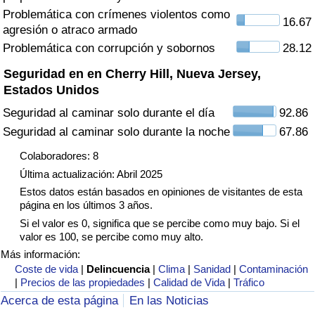
Tráfico
Problemática con crímenes violentos como
16.67
agresión o atraco armado
Problemática con corrupción y sobornos
28.12
Índice de Tráfico
Seguridad en en Cherry Hill, Nueva Jersey,
Índice de Tráfico (Actual)
Estados Unidos
Seguridad al caminar solo durante el día
92.86
Índice de Tráfico por País
Seguridad al caminar solo durante la noche
67.86
Colaboradores: 8
Última actualización: Abril 2025
Estos datos están basados en opiniones de visitantes de esta
página en los últimos 3 años.
Si el valor es 0, significa que se percibe como muy bajo. Si el
valor es 100, se percibe como muy alto.
Más información:
Coste de vida
|
Delincuencia
|
Clima
|
Sanidad
|
Contaminación
|
Precios de las propiedades
|
Calidad de Vida
|
Tráfico
Acerca de esta página
En las Noticias