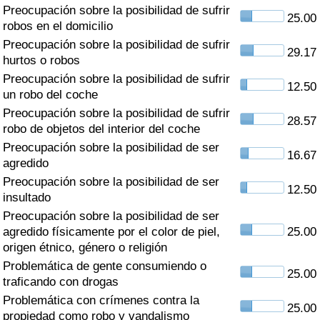
Índice de criminalidad por país
Preocupación sobre la posibilidad de sufrir
25.00
robos en el domicilio
Sanidad
Preocupación sobre la posibilidad de sufrir
29.17
hurtos o robos
Preocupación sobre la posibilidad de sufrir
Índice de Sanidad (Actual)
12.50
un robo del coche
Preocupación sobre la posibilidad de sufrir
Índice de Sanidad
28.57
robo de objetos del interior del coche
Preocupación sobre la posibilidad de ser
Índice de Sanidad por País
16.67
agredido
Preocupación sobre la posibilidad de ser
Contaminación
12.50
insultado
Preocupación sobre la posibilidad de ser
Índice de Contaminación (Actual)
agredido físicamente por el color de piel,
25.00
origen étnico, género o religión
Índice de contaminación
Problemática de gente consumiendo o
25.00
traficando con drogas
Índice de Contaminación por País
Problemática con crímenes contra la
25.00
propiedad como robo y vandalismo