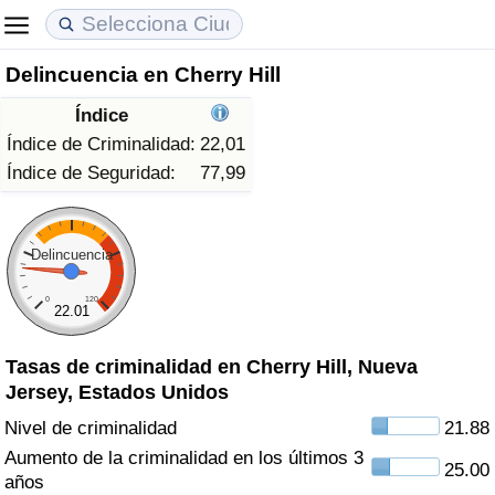
Delincuencia en Cherry Hill
Coste de vida
Precios de las propiedades
Calidad de Vida
Índice
Índice de Costo de Vida (Actual)
Índice de Precios de Inmuebles (Actual)
Índice de Calidad de Vida
Índice de Criminalidad:
22,01
Índice de Seguridad:
77,99
Índice de Costo de Vida
Índice de Precios de Inmuebles
Índice de Calidad de Vida (Actual)
Índice de costo de vida por país
Índice de Precios de Inmuebles por País
Índice de calidad de vida por país
Delincuencia
0
120
en aqaba
Delincuencia
22.01
Tasas de criminalidad en Cherry Hill, Nueva
Calificación del Índice de Criminalidad
Jersey, Estados Unidos
(Actual)
Nivel de criminalidad
21.88
Índice de Criminalidad
Aumento de la criminalidad en los últimos 3
25.00
años