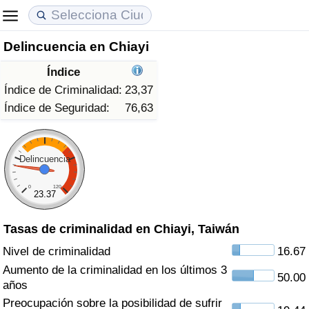
Delincuencia en Chiayi
Coste de vida
Precios de las propiedades
Calidad de Vida
Índice
Índice de Costo de Vida (Actual)
Índice de Precios de Inmuebles (Actual)
Índice de Calidad de Vida
Índice de Criminalidad:
23,37
Índice de Seguridad:
76,63
Índice de Costo de Vida
Índice de Precios de Inmuebles
Índice de Calidad de Vida (Actual)
Índice de costo de vida por país
Índice de Precios de Inmuebles por País
Índice de calidad de vida por país
Delincuencia
0
120
en aqaba
Delincuencia
23.37
Tasas de criminalidad en Chiayi, Taiwán
Calificación del Índice de Criminalidad
(Actual)
Nivel de criminalidad
16.67
Aumento de la criminalidad en los últimos 3
50.00
Índice de Criminalidad
años
Preocupación sobre la posibilidad de sufrir