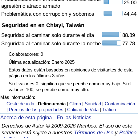
25.00
agresión o atraco armado
Tráfico
Problemática con corrupción y sobornos
44.44
Índice de Tráfico
Seguridad en en Chiayi, Taiwán
Seguridad al caminar solo durante el día
88.89
Índice de Tráfico (Actual)
Seguridad al caminar solo durante la noche
77.78
Índice de Tráfico por País
Colaboradores: 9
Última actualización: Enero 2025
Estos datos están basados en opiniones de visitantes de esta
página en los últimos 3 años.
Si el valor es 0, significa que se percibe como muy bajo. Si el
valor es 100, se percibe como muy alto.
Más información:
Coste de vida
|
Delincuencia
|
Clima
|
Sanidad
|
Contaminación
|
Precios de las propiedades
|
Calidad de Vida
|
Tráfico
Acerca de esta página
En las Noticias
Derechos de Autor © 2009-2026 Numbeo. El uso de este
servicio está sujeto a nuestros
Términos de Uso
y
Política