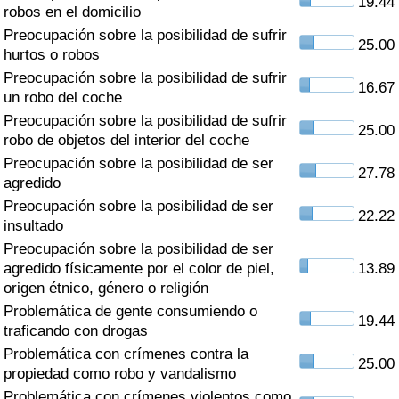
19.44
Índice de criminalidad por país
robos en el domicilio
Preocupación sobre la posibilidad de sufrir
25.00
Sanidad
hurtos o robos
Preocupación sobre la posibilidad de sufrir
16.67
un robo del coche
Índice de Sanidad (Actual)
Preocupación sobre la posibilidad de sufrir
25.00
robo de objetos del interior del coche
Índice de Sanidad
Preocupación sobre la posibilidad de ser
27.78
agredido
Índice de Sanidad por País
Preocupación sobre la posibilidad de ser
22.22
insultado
Contaminación
Preocupación sobre la posibilidad de ser
agredido físicamente por el color de piel,
13.89
Índice de Contaminación (Actual)
origen étnico, género o religión
Problemática de gente consumiendo o
19.44
Índice de contaminación
traficando con drogas
Problemática con crímenes contra la
25.00
Índice de Contaminación por País
propiedad como robo y vandalismo
Problemática con crímenes violentos como