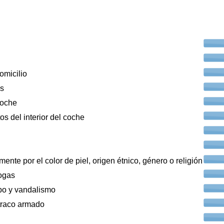
omicilio
os
coche
os del interior del coche
ente por el color de piel, origen étnico, género o religión
ogas
bo y vandalismo
traco armado