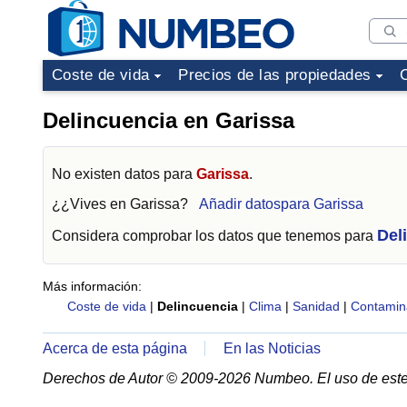
Coste de vida
Precios de las propiedades
Delincuencia en Garissa
No existen datos para
Garissa
.
¿¿Vives en
Garissa
?
Añadir datospara Garissa
Del
Considera comprobar los datos que tenemos para
Más información:
Coste de vida
|
Delincuencia
|
Clima
|
Sanidad
|
Contamin
Acerca de esta página
En las Noticias
Derechos de Autor © 2009-2026 Numbeo. El uso de este 