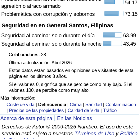
54.17
agresión o atraco armado
Tráfico
Problemática con corrupción y sobornos
73.15
Índice de Tráfico
Seguridad en en General Santos, Filipinas
Seguridad al caminar solo durante el día
63.99
Índice de Tráfico (Actual)
Seguridad al caminar solo durante la noche
43.45
Índice de Tráfico por País
Colaboradores: 28
Última actualización: Abril 2026
Estos datos están basados en opiniones de visitantes de esta
página en los últimos 3 años.
Si el valor es 0, significa que se percibe como muy bajo. Si el
valor es 100, se percibe como muy alto.
Más información:
Coste de vida
|
Delincuencia
|
Clima
|
Sanidad
|
Contaminación
|
Precios de las propiedades
|
Calidad de Vida
|
Tráfico
Acerca de esta página
En las Noticias
Derechos de Autor © 2009-2026 Numbeo. El uso de este
servicio está sujeto a nuestros
Términos de Uso
y
Política