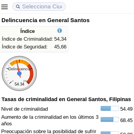
Delincuencia en General Santos
Coste de vida
Precios de las propiedades
Calidad de Vida
Índice
Índice de Costo de Vida (Actual)
Índice de Precios de Inmuebles (Actual)
Índice de Calidad de Vida
Índice de Criminalidad:
54,34
Índice de Seguridad:
45,66
Índice de Costo de Vida
Índice de Precios de Inmuebles
Índice de Calidad de Vida (Actual)
Índice de costo de vida por país
Índice de Precios de Inmuebles por País
Índice de calidad de vida por país
Delincuencia
0
120
en aqaba
Delincuencia
54.34
Tasas de criminalidad en General Santos, Filipinas
Calificación del Índice de Criminalidad
(Actual)
Nivel de criminalidad
54.49
Aumento de la criminalidad en los últimos 3
68.45
Índice de Criminalidad
años
Preocupación sobre la posibilidad de sufrir