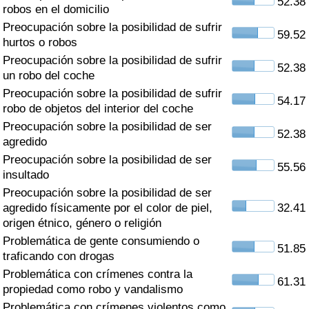
52.38
Índice de criminalidad por país
robos en el domicilio
Preocupación sobre la posibilidad de sufrir
59.52
Sanidad
hurtos o robos
Preocupación sobre la posibilidad de sufrir
52.38
un robo del coche
Índice de Sanidad (Actual)
Preocupación sobre la posibilidad de sufrir
54.17
robo de objetos del interior del coche
Índice de Sanidad
Preocupación sobre la posibilidad de ser
52.38
agredido
Índice de Sanidad por País
Preocupación sobre la posibilidad de ser
55.56
insultado
Contaminación
Preocupación sobre la posibilidad de ser
agredido físicamente por el color de piel,
32.41
Índice de Contaminación (Actual)
origen étnico, género o religión
Problemática de gente consumiendo o
51.85
Índice de contaminación
traficando con drogas
Problemática con crímenes contra la
61.31
Índice de Contaminación por País
propiedad como robo y vandalismo
Problemática con crímenes violentos como