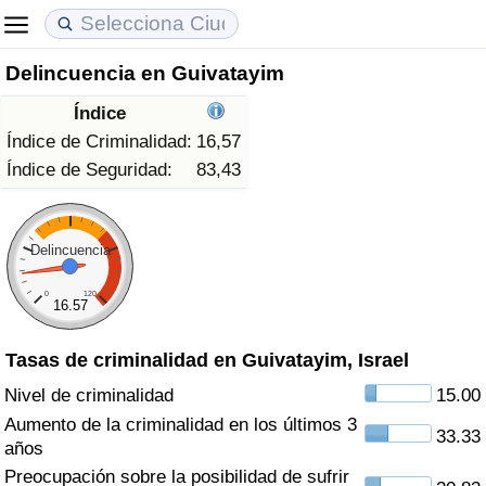
Delincuencia en Guivatayim
Coste de vida
Precios de las propiedades
Calidad de Vida
Índice
Índice de Costo de Vida (Actual)
Índice de Precios de Inmuebles (Actual)
Índice de Calidad de Vida
Índice de Criminalidad:
16,57
Índice de Seguridad:
83,43
Índice de Costo de Vida
Índice de Precios de Inmuebles
Índice de Calidad de Vida (Actual)
Índice de costo de vida por país
Índice de Precios de Inmuebles por País
Índice de calidad de vida por país
Delincuencia
0
120
en aqaba
Delincuencia
16.57
Tasas de criminalidad en Guivatayim, Israel
Calificación del Índice de Criminalidad
(Actual)
Nivel de criminalidad
15.00
Aumento de la criminalidad en los últimos 3
33.33
Índice de Criminalidad
años
Preocupación sobre la posibilidad de sufrir