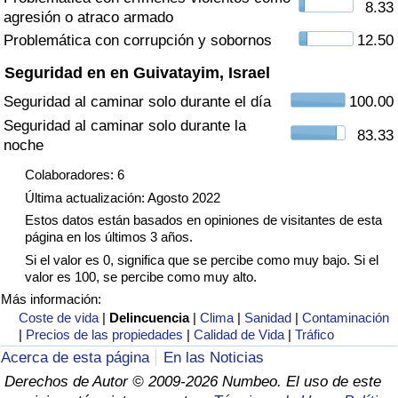
8.33
agresión o atraco armado
Tráfico
Problemática con corrupción y sobornos
12.50
Índice de Tráfico
Seguridad en en Guivatayim, Israel
Seguridad al caminar solo durante el día
100.00
Índice de Tráfico (Actual)
Seguridad al caminar solo durante la
83.33
noche
Índice de Tráfico por País
Colaboradores: 6
Última actualización: Agosto 2022
Estos datos están basados en opiniones de visitantes de esta
página en los últimos 3 años.
Si el valor es 0, significa que se percibe como muy bajo. Si el
valor es 100, se percibe como muy alto.
Más información:
Coste de vida
|
Delincuencia
|
Clima
|
Sanidad
|
Contaminación
|
Precios de las propiedades
|
Calidad de Vida
|
Tráfico
Acerca de esta página
En las Noticias
Derechos de Autor © 2009-2026 Numbeo. El uso de este