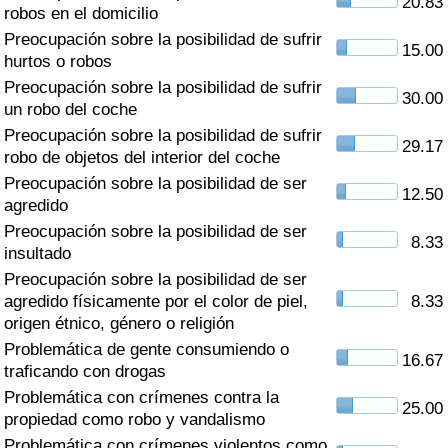
20.83
Índice de criminalidad por país
robos en el domicilio
Preocupación sobre la posibilidad de sufrir
15.00
Sanidad
hurtos o robos
Preocupación sobre la posibilidad de sufrir
30.00
un robo del coche
Índice de Sanidad (Actual)
Preocupación sobre la posibilidad de sufrir
29.17
robo de objetos del interior del coche
Índice de Sanidad
Preocupación sobre la posibilidad de ser
12.50
agredido
Índice de Sanidad por País
Preocupación sobre la posibilidad de ser
8.33
insultado
Contaminación
Preocupación sobre la posibilidad de ser
agredido físicamente por el color de piel,
8.33
Índice de Contaminación (Actual)
origen étnico, género o religión
Problemática de gente consumiendo o
16.67
Índice de contaminación
traficando con drogas
Problemática con crímenes contra la
25.00
Índice de Contaminación por País
propiedad como robo y vandalismo
Problemática con crímenes violentos como