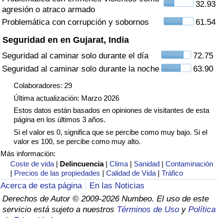
32.93
agresión o atraco armado
Tráfico
Problemática con corrupción y sobornos
61.54
Índice de Tráfico
Seguridad en en Gujarat, India
Seguridad al caminar solo durante el día
72.75
Índice de Tráfico (Actual)
Seguridad al caminar solo durante la noche
63.90
Índice de Tráfico por País
Colaboradores: 29
Última actualización: Marzo 2026
Estos datos están basados en opiniones de visitantes de esta
página en los últimos 3 años.
Si el valor es 0, significa que se percibe como muy bajo. Si el
valor es 100, se percibe como muy alto.
Más información:
Coste de vida
|
Delincuencia
|
Clima
|
Sanidad
|
Contaminación
|
Precios de las propiedades
|
Calidad de Vida
|
Tráfico
Acerca de esta página
En las Noticias
Derechos de Autor © 2009-2026 Numbeo. El uso de este
servicio está sujeto a nuestros
Términos de Uso
y
Política