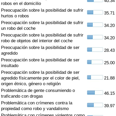
40.34
Índice de criminalidad por país
robos en el domicilio
Preocupación sobre la posibilidad de sufrir
35.71
Sanidad
hurtos o robos
Preocupación sobre la posibilidad de sufrir
34.20
un robo del coche
Índice de Sanidad (Actual)
Preocupación sobre la posibilidad de sufrir
34.20
robo de objetos del interior del coche
Índice de Sanidad
Preocupación sobre la posibilidad de ser
28.43
agredido
Índice de Sanidad por País
Preocupación sobre la posibilidad de ser
25.00
insultado
Contaminación
Preocupación sobre la posibilidad de ser
agredido físicamente por el color de piel,
21.88
Índice de Contaminación (Actual)
origen étnico, género o religión
Problemática de gente consumiendo o
46.15
Índice de contaminación
traficando con drogas
Problemática con crímenes contra la
39.97
Índice de Contaminación por País
propiedad como robo y vandalismo
Problemática con crímenes violentos como