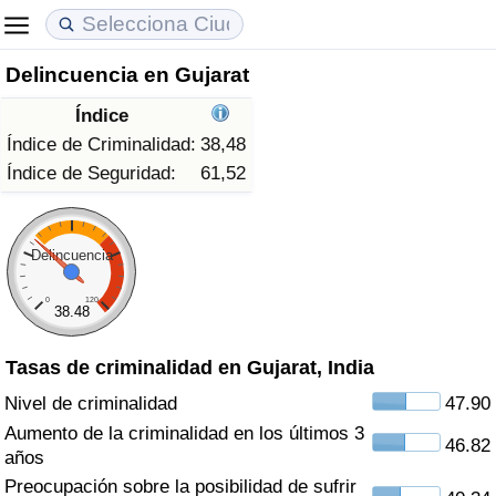
Delincuencia en Gujarat
Coste de vida
Precios de las propiedades
Calidad de Vida
Índice
Índice de Costo de Vida (Actual)
Índice de Precios de Inmuebles (Actual)
Índice de Calidad de Vida
Índice de Criminalidad:
38,48
Índice de Seguridad:
61,52
Índice de Costo de Vida
Índice de Precios de Inmuebles
Índice de Calidad de Vida (Actual)
Índice de costo de vida por país
Índice de Precios de Inmuebles por País
Índice de calidad de vida por país
Delincuencia
0
120
en aqaba
Delincuencia
38.48
Tasas de criminalidad en Gujarat, India
Calificación del Índice de Criminalidad
(Actual)
Nivel de criminalidad
47.90
Aumento de la criminalidad en los últimos 3
46.82
Índice de Criminalidad
años
Preocupación sobre la posibilidad de sufrir