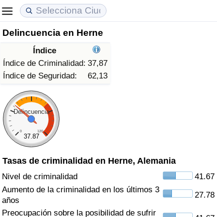
Delincuencia en Herne
Coste de vida
Precios de las propiedades
Calidad de Vida
Índice
Índice de Costo de Vida (Actual)
Índice de Precios de Inmuebles (Actual)
Índice de Calidad de Vida
Índice de Criminalidad:
37,87
Índice de Seguridad:
62,13
Índice de Costo de Vida
Índice de Precios de Inmuebles
Índice de Calidad de Vida (Actual)
Índice de costo de vida por país
Índice de Precios de Inmuebles por País
Índice de calidad de vida por país
Delincuencia
0
120
en aqaba
Delincuencia
37.87
Tasas de criminalidad en Herne, Alemania
Calificación del Índice de Criminalidad
(Actual)
Nivel de criminalidad
41.67
Aumento de la criminalidad en los últimos 3
27.78
Índice de Criminalidad
años
Preocupación sobre la posibilidad de sufrir