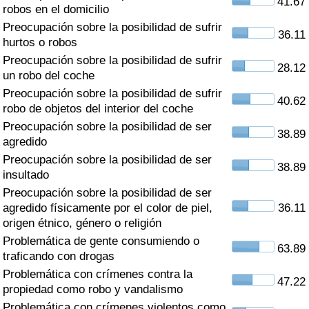
41.67
Índice de criminalidad por país
robos en el domicilio
Preocupación sobre la posibilidad de sufrir
36.11
Sanidad
hurtos o robos
Preocupación sobre la posibilidad de sufrir
28.12
un robo del coche
Índice de Sanidad (Actual)
Preocupación sobre la posibilidad de sufrir
40.62
robo de objetos del interior del coche
Índice de Sanidad
Preocupación sobre la posibilidad de ser
38.89
agredido
Índice de Sanidad por País
Preocupación sobre la posibilidad de ser
38.89
insultado
Contaminación
Preocupación sobre la posibilidad de ser
agredido físicamente por el color de piel,
36.11
Índice de Contaminación (Actual)
origen étnico, género o religión
Problemática de gente consumiendo o
63.89
Índice de contaminación
traficando con drogas
Problemática con crímenes contra la
47.22
Índice de Contaminación por País
propiedad como robo y vandalismo
Problemática con crímenes violentos como