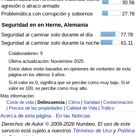
30.56
agresión o atraco armado
Tráfico
Problemática con corrupción y sobornos
27.78
Índice de Tráfico
Seguridad en en Herne, Alemania
Seguridad al caminar solo durante el día
77.78
Índice de Tráfico (Actual)
Seguridad al caminar solo durante la noche
61.11
Índice de Tráfico por País
Colaboradores: 9
Última actualización: Noviembre 2025
Estos datos están basados en opiniones de visitantes de esta
página en los últimos 3 años.
Si el valor es 0, significa que se percibe como muy bajo. Si el
valor es 100, se percibe como muy alto.
Más información:
Coste de vida
|
Delincuencia
|
Clima
|
Sanidad
|
Contaminación
|
Precios de las propiedades
|
Calidad de Vida
|
Tráfico
Acerca de esta página
En las Noticias
Derechos de Autor © 2009-2026 Numbeo. El uso de este
servicio está sujeto a nuestros
Términos de Uso
y
Política