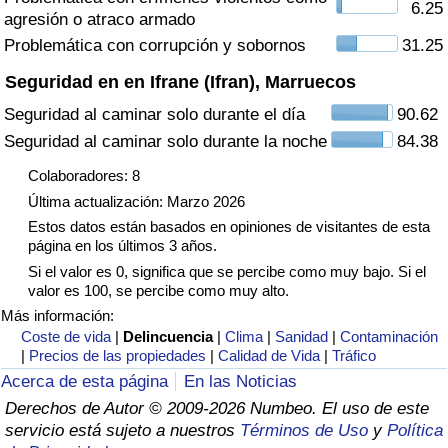
6.25
agresión o atraco armado
Tráfico
Problemática con corrupción y sobornos
31.25
Índice de Tráfico
Seguridad en en Ifrane (Ifran), Marruecos
Seguridad al caminar solo durante el día
90.62
Índice de Tráfico (Actual)
Seguridad al caminar solo durante la noche
84.38
Índice de Tráfico por País
Colaboradores: 8
Última actualización: Marzo 2026
Estos datos están basados en opiniones de visitantes de esta
página en los últimos 3 años.
Si el valor es 0, significa que se percibe como muy bajo. Si el
valor es 100, se percibe como muy alto.
Más información:
Coste de vida
|
Delincuencia
|
Clima
|
Sanidad
|
Contaminación
|
Precios de las propiedades
|
Calidad de Vida
|
Tráfico
Acerca de esta página
En las Noticias
Derechos de Autor © 2009-2026 Numbeo. El uso de este
servicio está sujeto a nuestros
Términos de Uso
y
Política