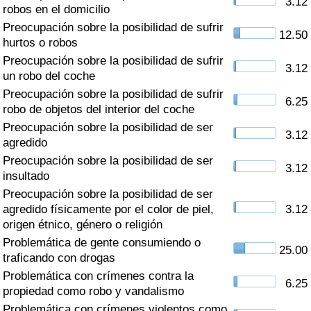
3.12
Índice de criminalidad por país
robos en el domicilio
Preocupación sobre la posibilidad de sufrir
12.50
Sanidad
hurtos o robos
Preocupación sobre la posibilidad de sufrir
3.12
un robo del coche
Índice de Sanidad (Actual)
Preocupación sobre la posibilidad de sufrir
6.25
robo de objetos del interior del coche
Índice de Sanidad
Preocupación sobre la posibilidad de ser
3.12
agredido
Índice de Sanidad por País
Preocupación sobre la posibilidad de ser
3.12
insultado
Contaminación
Preocupación sobre la posibilidad de ser
agredido físicamente por el color de piel,
3.12
Índice de Contaminación (Actual)
origen étnico, género o religión
Problemática de gente consumiendo o
25.00
Índice de contaminación
traficando con drogas
Problemática con crímenes contra la
6.25
Índice de Contaminación por País
propiedad como robo y vandalismo
Problemática con crímenes violentos como