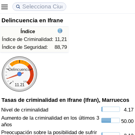
Delincuencia en Ifrane
Coste de vida
Precios de las propiedades
Calidad de Vida
Índice
Índice de Costo de Vida (Actual)
Índice de Precios de Inmuebles (Actual)
Índice de Calidad de Vida
Índice de Criminalidad:
11,21
Índice de Seguridad:
88,79
Índice de Costo de Vida
Índice de Precios de Inmuebles
Índice de Calidad de Vida (Actual)
Índice de costo de vida por país
Índice de Precios de Inmuebles por País
Índice de calidad de vida por país
Delincuencia
0
120
en aqaba
Delincuencia
11.21
Tasas de criminalidad en Ifrane (Ifran), Marruecos
Calificación del Índice de Criminalidad
(Actual)
Nivel de criminalidad
4.17
Aumento de la criminalidad en los últimos 3
50.00
Índice de Criminalidad
años
Preocupación sobre la posibilidad de sufrir