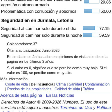
29.86
agresión o atraco armado
Tráfico
Problemática con corrupción y sobornos
50.00
Índice de Tráfico
Seguridad en en Jurmala, Letonia
Seguridad al caminar solo durante el día
77.15
Índice de Tráfico (Actual)
Seguridad al caminar solo durante la noche
59.59
Índice de Tráfico por País
Colaboradores: 37
Última actualización: Junio 2026
Estos datos están basados en opiniones de visitantes de esta
página en los últimos 3 años.
Si el valor es 0, significa que se percibe como muy bajo. Si el
valor es 100, se percibe como muy alto.
Más información:
Coste de vida
|
Delincuencia
|
Clima
|
Sanidad
|
Contaminación
|
Precios de las propiedades
|
Calidad de Vida
|
Tráfico
Acerca de esta página
En las Noticias
Derechos de Autor © 2009-2026 Numbeo. El uso de este
servicio está sujeto a nuestros
Términos de Uso
y
Política