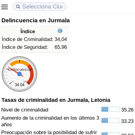
Delincuencia en Jurmala
Coste de vida
Precios de las propiedades
Calidad de Vida
Índice
Índice de Costo de Vida (Actual)
Índice de Precios de Inmuebles (Actual)
Índice de Calidad de Vida
Índice de Criminalidad:
34,04
Índice de Seguridad:
65,96
Índice de Costo de Vida
Índice de Precios de Inmuebles
Índice de Calidad de Vida (Actual)
Índice de costo de vida por país
Índice de Precios de Inmuebles por País
Índice de calidad de vida por país
Delincuencia
0
120
en aqaba
Delincuencia
34.04
Tasas de criminalidad en Jurmala, Letonia
Calificación del Índice de Criminalidad
(Actual)
Nivel de criminalidad
35.26
Aumento de la criminalidad en los últimos 3
33.23
Índice de Criminalidad
años
Preocupación sobre la posibilidad de sufrir