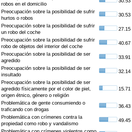
30.53
Índice de criminalidad por país
robos en el domicilio
Preocupación sobre la posibilidad de sufrir
30.53
Sanidad
hurtos o robos
Preocupación sobre la posibilidad de sufrir
27.15
un robo del coche
Índice de Sanidad (Actual)
Preocupación sobre la posibilidad de sufrir
40.67
robo de objetos del interior del coche
Índice de Sanidad
Preocupación sobre la posibilidad de ser
33.91
agredido
Índice de Sanidad por País
Preocupación sobre la posibilidad de ser
32.14
insultado
Contaminación
Preocupación sobre la posibilidad de ser
agredido físicamente por el color de piel,
15.71
Índice de Contaminación (Actual)
origen étnico, género o religión
Problemática de gente consumiendo o
36.43
Índice de contaminación
traficando con drogas
Problemática con crímenes contra la
49.45
Índice de Contaminación por País
propiedad como robo y vandalismo
Problemática con crímenes violentos como