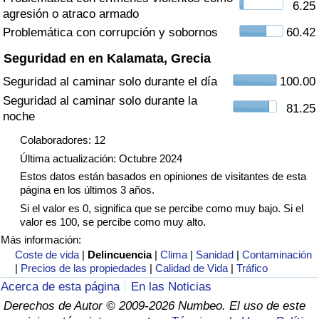
6.25
agresión o atraco armado
Tráfico
Problemática con corrupción y sobornos
60.42
Índice de Tráfico
Seguridad en en Kalamata, Grecia
Seguridad al caminar solo durante el día
100.00
Índice de Tráfico (Actual)
Seguridad al caminar solo durante la
81.25
noche
Índice de Tráfico por País
Colaboradores: 12
Última actualización: Octubre 2024
Estos datos están basados en opiniones de visitantes de esta
página en los últimos 3 años.
Si el valor es 0, significa que se percibe como muy bajo. Si el
valor es 100, se percibe como muy alto.
Más información:
Coste de vida
|
Delincuencia
|
Clima
|
Sanidad
|
Contaminación
|
Precios de las propiedades
|
Calidad de Vida
|
Tráfico
Acerca de esta página
En las Noticias
Derechos de Autor © 2009-2026 Numbeo. El uso de este