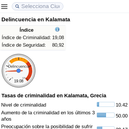
Delincuencia en Kalamata
Coste de vida
Precios de las propiedades
Calidad de Vida
Índice
Índice de Costo de Vida (Actual)
Índice de Precios de Inmuebles (Actual)
Índice de Calidad de Vida
Índice de Criminalidad:
19,08
Índice de Seguridad:
80,92
Índice de Costo de Vida
Índice de Precios de Inmuebles
Índice de Calidad de Vida (Actual)
Índice de costo de vida por país
Índice de Precios de Inmuebles por País
Índice de calidad de vida por país
Delincuencia
0
120
en aqaba
Delincuencia
19.08
Tasas de criminalidad en Kalamata, Grecia
Calificación del Índice de Criminalidad
(Actual)
Nivel de criminalidad
10.42
Aumento de la criminalidad en los últimos 3
50.00
Índice de Criminalidad
años
Preocupación sobre la posibilidad de sufrir