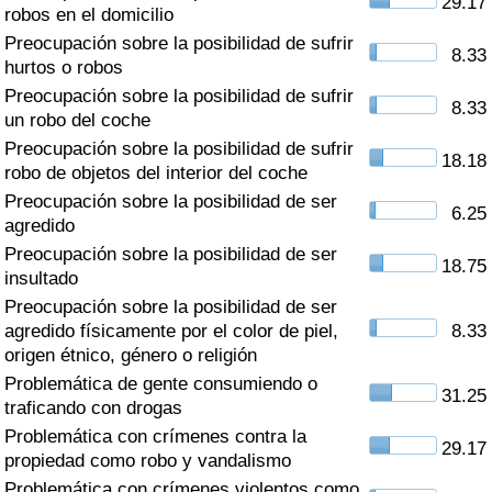
29.17
Índice de criminalidad por país
robos en el domicilio
Preocupación sobre la posibilidad de sufrir
8.33
Sanidad
hurtos o robos
Preocupación sobre la posibilidad de sufrir
8.33
un robo del coche
Índice de Sanidad (Actual)
Preocupación sobre la posibilidad de sufrir
18.18
robo de objetos del interior del coche
Índice de Sanidad
Preocupación sobre la posibilidad de ser
6.25
agredido
Índice de Sanidad por País
Preocupación sobre la posibilidad de ser
18.75
insultado
Contaminación
Preocupación sobre la posibilidad de ser
agredido físicamente por el color de piel,
8.33
Índice de Contaminación (Actual)
origen étnico, género o religión
Problemática de gente consumiendo o
31.25
Índice de contaminación
traficando con drogas
Problemática con crímenes contra la
29.17
Índice de Contaminación por País
propiedad como robo y vandalismo
Problemática con crímenes violentos como