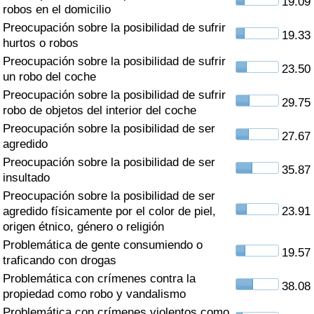
19.09
Índice de criminalidad por país
robos en el domicilio
Preocupación sobre la posibilidad de sufrir
19.33
Sanidad
hurtos o robos
Preocupación sobre la posibilidad de sufrir
23.50
un robo del coche
Índice de Sanidad (Actual)
Preocupación sobre la posibilidad de sufrir
29.75
robo de objetos del interior del coche
Índice de Sanidad
Preocupación sobre la posibilidad de ser
27.67
agredido
Índice de Sanidad por País
Preocupación sobre la posibilidad de ser
35.87
insultado
Contaminación
Preocupación sobre la posibilidad de ser
agredido físicamente por el color de piel,
23.91
Índice de Contaminación (Actual)
origen étnico, género o religión
Problemática de gente consumiendo o
19.57
Índice de contaminación
traficando con drogas
Problemática con crímenes contra la
38.08
Índice de Contaminación por País
propiedad como robo y vandalismo
Problemática con crímenes violentos como