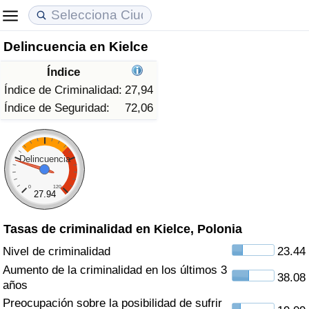
Delincuencia en Kielce
Coste de vida
Precios de las propiedades
Calidad de Vida
Índice
Índice de Costo de Vida (Actual)
Índice de Precios de Inmuebles (Actual)
Índice de Calidad de Vida
Índice de Criminalidad:
27,94
Índice de Seguridad:
72,06
Índice de Costo de Vida
Índice de Precios de Inmuebles
Índice de Calidad de Vida (Actual)
Índice de costo de vida por país
Índice de Precios de Inmuebles por País
Índice de calidad de vida por país
Delincuencia
0
120
en aqaba
Delincuencia
27.94
Tasas de criminalidad en Kielce, Polonia
Calificación del Índice de Criminalidad
(Actual)
Nivel de criminalidad
23.44
Aumento de la criminalidad en los últimos 3
38.08
Índice de Criminalidad
años
Preocupación sobre la posibilidad de sufrir