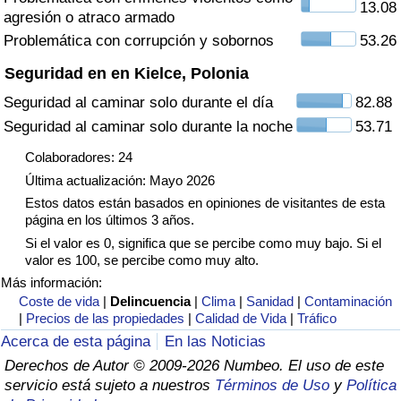
13.08
agresión o atraco armado
Tráfico
Problemática con corrupción y sobornos
53.26
Índice de Tráfico
Seguridad en en Kielce, Polonia
Seguridad al caminar solo durante el día
82.88
Índice de Tráfico (Actual)
Seguridad al caminar solo durante la noche
53.71
Índice de Tráfico por País
Colaboradores: 24
Última actualización: Mayo 2026
Estos datos están basados en opiniones de visitantes de esta
página en los últimos 3 años.
Si el valor es 0, significa que se percibe como muy bajo. Si el
valor es 100, se percibe como muy alto.
Más información:
Coste de vida
|
Delincuencia
|
Clima
|
Sanidad
|
Contaminación
|
Precios de las propiedades
|
Calidad de Vida
|
Tráfico
Acerca de esta página
En las Noticias
Derechos de Autor © 2009-2026 Numbeo. El uso de este
servicio está sujeto a nuestros
Términos de Uso
y
Política