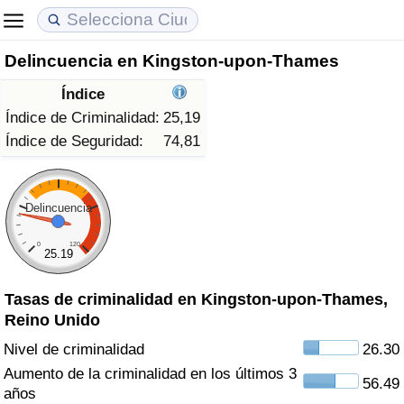
Delincuencia en Kingston-upon-Thames
Coste de vida
Precios de las propiedades
Calidad de Vida
Índice
Índice de Costo de Vida (Actual)
Índice de Precios de Inmuebles (Actual)
Índice de Calidad de Vida
Índice de Criminalidad:
25,19
Índice de Seguridad:
74,81
Índice de Costo de Vida
Índice de Precios de Inmuebles
Índice de Calidad de Vida (Actual)
Índice de costo de vida por país
Índice de Precios de Inmuebles por País
Índice de calidad de vida por país
Delincuencia
0
120
en aqaba
Delincuencia
25.19
Tasas de criminalidad en Kingston-upon-Thames,
Calificación del Índice de Criminalidad
Reino Unido
(Actual)
Nivel de criminalidad
26.30
Índice de Criminalidad
Aumento de la criminalidad en los últimos 3
56.49
años