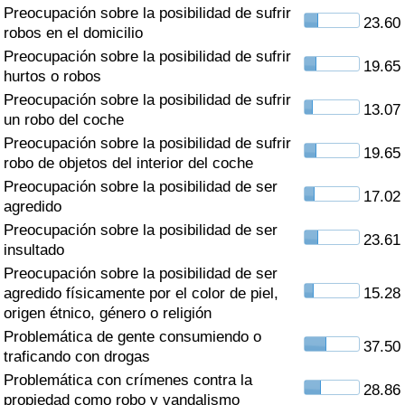
Índice de criminalidad por país
Preocupación sobre la posibilidad de sufrir
23.60
robos en el domicilio
Sanidad
Preocupación sobre la posibilidad de sufrir
19.65
hurtos o robos
Preocupación sobre la posibilidad de sufrir
Índice de Sanidad (Actual)
13.07
un robo del coche
Preocupación sobre la posibilidad de sufrir
Índice de Sanidad
19.65
robo de objetos del interior del coche
Preocupación sobre la posibilidad de ser
Índice de Sanidad por País
17.02
agredido
Preocupación sobre la posibilidad de ser
Contaminación
23.61
insultado
Preocupación sobre la posibilidad de ser
Índice de Contaminación (Actual)
agredido físicamente por el color de piel,
15.28
origen étnico, género o religión
Índice de contaminación
Problemática de gente consumiendo o
37.50
traficando con drogas
Índice de Contaminación por País
Problemática con crímenes contra la
28.86
propiedad como robo y vandalismo