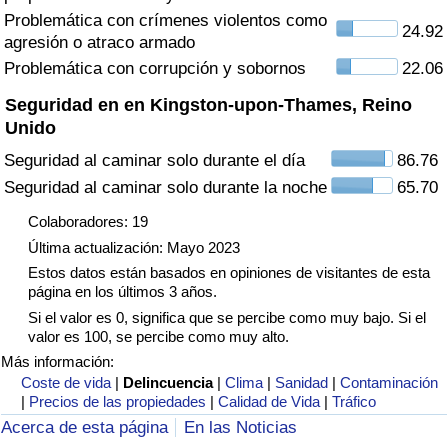
Tráfico
Problemática con crímenes violentos como
24.92
agresión o atraco armado
Problemática con corrupción y sobornos
22.06
Índice de Tráfico
Seguridad en en Kingston-upon-Thames, Reino
Índice de Tráfico (Actual)
Unido
Seguridad al caminar solo durante el día
86.76
Índice de Tráfico por País
Seguridad al caminar solo durante la noche
65.70
Colaboradores: 19
Última actualización: Mayo 2023
Estos datos están basados en opiniones de visitantes de esta
página en los últimos 3 años.
Si el valor es 0, significa que se percibe como muy bajo. Si el
valor es 100, se percibe como muy alto.
Más información:
Coste de vida
|
Delincuencia
|
Clima
|
Sanidad
|
Contaminación
|
Precios de las propiedades
|
Calidad de Vida
|
Tráfico
Acerca de esta página
En las Noticias