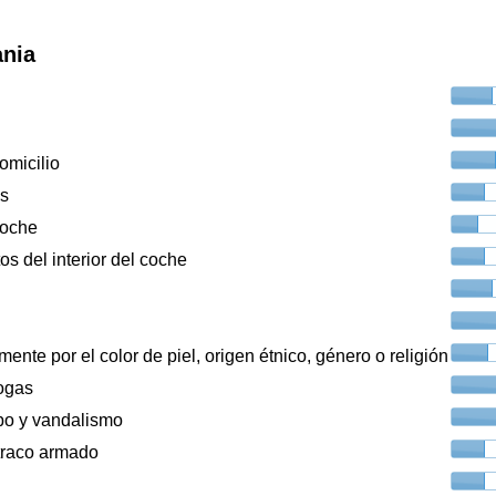
ania
omicilio
os
coche
os del interior del coche
ente por el color de piel, origen étnico, género o religión
ogas
bo y vandalismo
traco armado